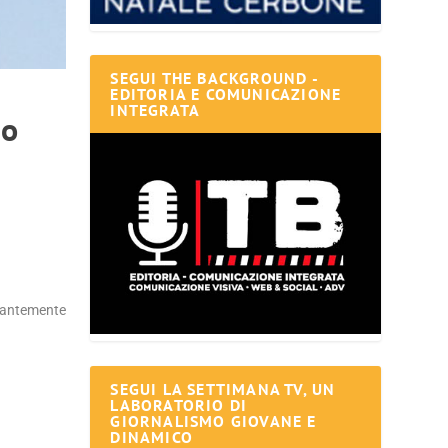
SEGUI THE BACKGROUND -
EDITORIA E COMUNICAZIONE
INTEGRATA
no
esantemente
.
SEGUI LA SETTIMANA TV, UN
LABORATORIO DI
GIORNALISMO GIOVANE E
DINAMICO