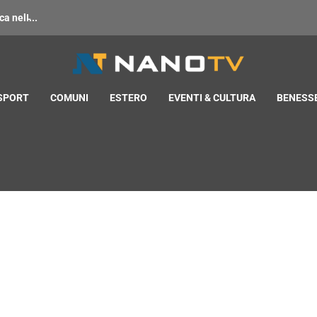
 nell̵...
 SPORT
COMUNI
ESTERO
EVENTI & CULTURA
BENESSE