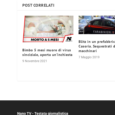
POST CORRELATI
Blitz in un prefabbric
Casoria. Sequestrati 
Bimbo 5 mesi muore di virus
macchinari
sinciziale, aperta un’inchiesta
7 Maggio 2019
9 Novembre 2021
Nano TV - Testata giornalistica