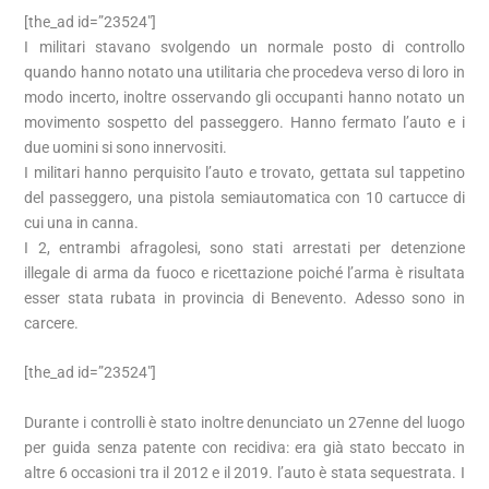
[the_ad id=”23524″]
I militari stavano svolgendo un normale posto di controllo
quando hanno notato una utilitaria che procedeva verso di loro in
modo incerto, inoltre osservando gli occupanti hanno notato un
movimento sospetto del passeggero. Hanno fermato l’auto e i
due uomini si sono innervositi.
I militari hanno perquisito l’auto e trovato, gettata sul tappetino
del passeggero, una pistola semiautomatica con 10 cartucce di
cui una in canna.
I 2, entrambi afragolesi, sono stati arrestati per detenzione
illegale di arma da fuoco e ricettazione poiché l’arma è risultata
esser stata rubata in provincia di Benevento. Adesso sono in
carcere.
[the_ad id=”23524″]
Durante i controlli è stato inoltre denunciato un 27enne del luogo
per guida senza patente con recidiva: era già stato beccato in
altre 6 occasioni tra il 2012 e il 2019. l’auto è stata sequestrata. I