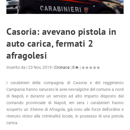
Casoria: avevano pistola in
auto carica, fermati 2
afragolesi
Inserito da
|
23 Nov, 2019
|
Cronaca
|
0
|
I carabinieri della compagnia di Casoria e del reggimento
Campania hanno saturato le aree nevralgiche del comune a nord
di Napoli, e durante un servizio ad alto impatto disposto dal
comando provinciale di Napoli, ieri sera i carabinieri hanno
scoperto un 35enne di Afragola, già noto alle forze dell’ordine e
ritenuto vicino alla criminalità locale, in possesso di una pistola
carica.