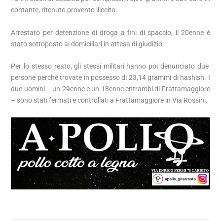
contante, ritenuto provento illecito.
Arrestato per detenzione di droga a fini di spaccio, il 20enne è
stato sottoposto ai domiciliari in attesa di giudizio.
Per lo stesso reato, gli stessi militari hanno poi denunciato due
persone perché trovate in possesso di 23,14 grammi di hashish. I
due uomini – un 29enne e un 18enne entrambi di Frattamaggiore
– sono stati fermati e controllati a Frattamaggiore in Via Rossini.