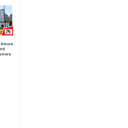
l blocco
anti
aniero