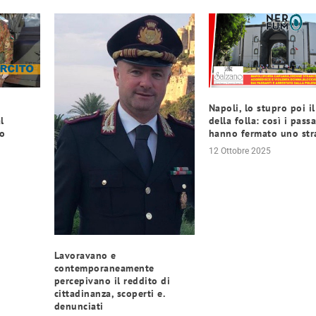
Napoli, lo stupro poi i
l
della folla: così i pass
to
hanno fermato uno str
12 Ottobre 2025
Lavoravano e
contemporaneamente
percepivano il reddito di
cittadinanza, scoperti e.
denunciati