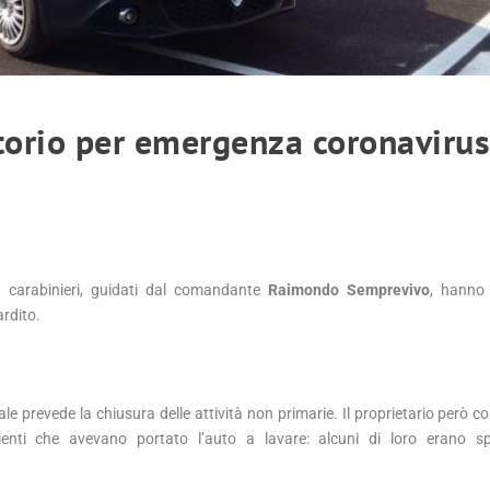
ritorio per emergenza coronavirus
 I carabinieri, guidati dal comandante
Raimondo Semprevivo
, hanno
ardito.
iale prevede la chiusura delle attività non primarie. Il proprietario però 
clienti che avevano portato l’auto a lavare: alcuni di loro erano sp