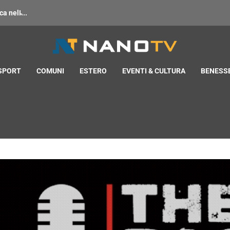
 nell̵...
 SPORT
COMUNI
ESTERO
EVENTI & CULTURA
BENESSE