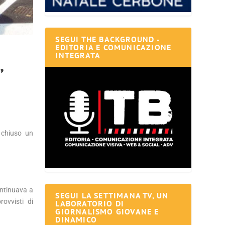
SEGUI THE BACKGROUND -
EDITORIA E COMUNICAZIONE
INTEGRATA
,
 chiuso un
continuava a
SEGUI LA SETTIMANA TV, UN
rovvisti di
LABORATORIO DI
GIORNALISMO GIOVANE E
DINAMICO