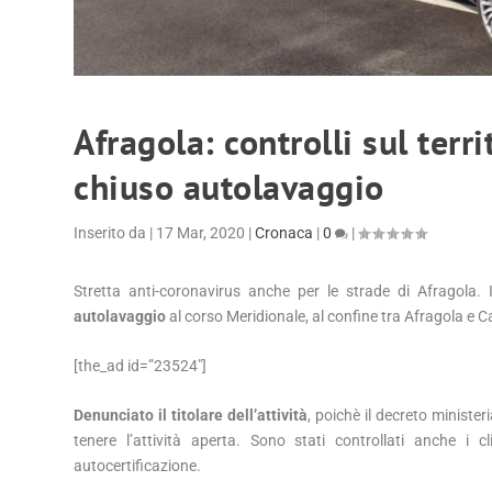
Afragola: controlli sul ter
chiuso autolavaggio
Inserito da
|
17 Mar, 2020
|
Cronaca
|
0
|
Stretta anti-coronavirus anche per le strade di Afragola.
autolavaggio
al corso Meridionale, al confine tra Afragola e C
[the_ad id=”23524″]
Denunciato il titolare dell’attività
, poichè il decreto minister
tenere l’attività aperta. Sono stati controllati anche i 
autocertificazione.