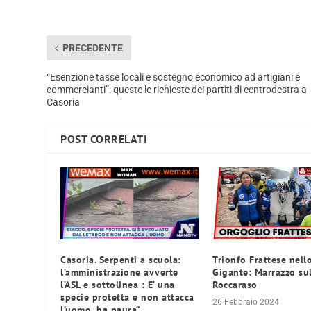
PRECEDENTE
“Esenzione tasse locali e sostegno economico ad artigiani e
commercianti”: queste le richieste dei partiti di centrodestra a
Casoria
POST CORRELATI
Casoria. Serpenti a scuola:
Trionfo Frattese nell
l’amministrazione avverte
Gigante: Marrazzo su
l’ASL e sottolinea : E’ una
Roccaraso
specie protetta e non attacca
26 Febbraio 2024
l’uomo, ha paura”