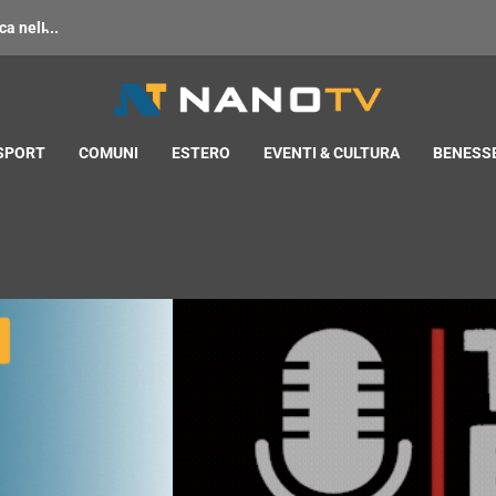
 nell̵...
 SPORT
COMUNI
ESTERO
EVENTI & CULTURA
BENESSE