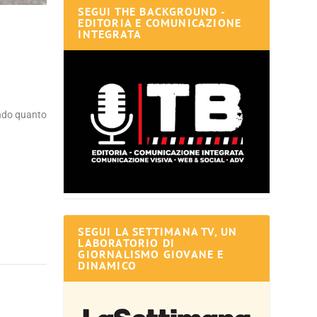
SEGUI THE BACKGROUND -
EDITORIA E COMUNICAZIONE
INTEGRATA
ondo quanto
SEGUI LA SETTIMANA TV, UN
LABORATORIO DI
GIORNALISMO GIOVANE E
DINAMICO