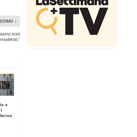
SSIMO
 siamo stati
onsiderati.”
io a
l
Marino