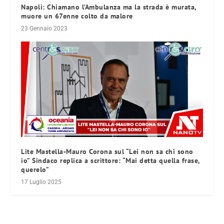
Napoli: Chiamano l’Ambulanza ma la strada è murata,
muore un 67enne colto da malore
23 Gennaio 2023
Lite Mastella-Mauro Corona sul “Lei non sa chi sono
io” Sindaco replica a scrittore: “Mai detta quella frase,
querelo”
17 Luglio 2025