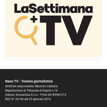
Nano TV - Testata giornalistica
Direttore responsabile: Maurizio Cerbone
Registrazione al Tribunale di Napoli n.16
Editore: Komunitas S.r.l.s. - P.IVA 08189981213
ROC N° 26156 del 25 gennaio 2016