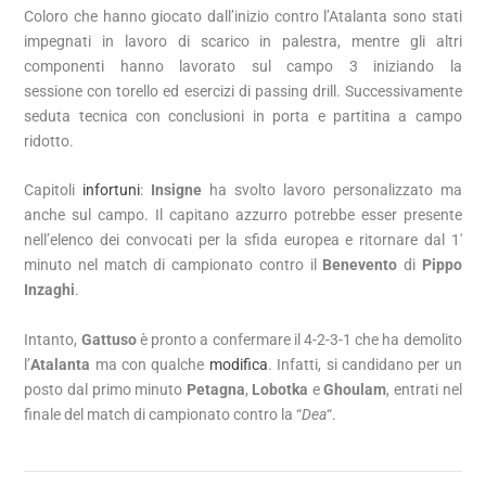
Coloro che hanno giocato dall’inizio contro l’Atalanta sono stati
impegnati in lavoro di scarico in palestra, mentre gli altri
componenti hanno lavorato sul campo 3 iniziando la
sessione con torello ed esercizi di passing drill. Successivamente
seduta tecnica con conclusioni in porta e partitina a campo
ridotto.
Capitoli
infortuni
:
Insigne
ha svolto lavoro personalizzato ma
anche sul campo. Il capitano azzurro potrebbe esser presente
nell’elenco dei convocati per la sfida europea e ritornare dal 1′
minuto nel match di campionato contro il
Benevento
di
Pippo
Inzaghi
.
Intanto,
Gattuso
è pronto a confermare il 4-2-3-1 che ha demolito
l’
Atalanta
ma con qualche
modifica
. Infatti, si candidano per un
posto dal primo minuto
Petagna
,
Lobotka
e
Ghoulam
, entrati nel
finale del match di campionato contro la “
Dea
“.