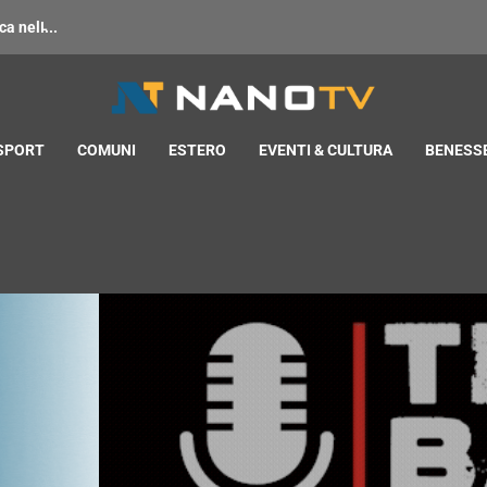
 nell̵...
 SPORT
COMUNI
ESTERO
EVENTI & CULTURA
BENESSE