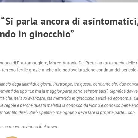
 “Si parla ancora di asintomatici
endo in ginocchio”
daco di Frattamaggiore, Marco Antonio Del Prete, ha fatto anche delle rifl
 terreno fertile grazie anche alla sottovalutazione continua del pericolo 
bilancio degli ultimi due giorni. Purtroppo, tra questi, contiamo altri due conci
menti del tipo “Eh ma la maggior parte sono asintomatici”. Significa davv
tia che, nel suo avanzare, sta mettendo in ginocchio sanità ed economia. La
 le regole è perché questa malattia la conosco da vicino e conosco bene anc
 “sentito dire”. Sarò ripetitivo ma ognuno deve fare la propria parte… con
re un nuovo rovinoso lockdown.