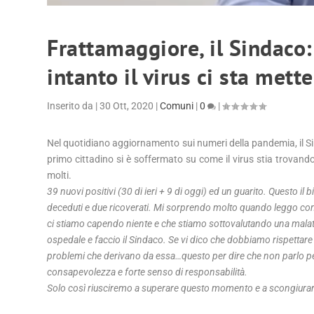
Frattamaggiore, il Sindaco:
intanto il virus ci sta mett
Inserito da
|
30 Ott, 2020
|
Comuni
|
0
|
Nel quotidiano aggiornamento sui numeri della pandemia, il Sin
primo cittadino si è soffermato su come il virus stia trovando
molti.
39 nuovi positivi (30 di ieri + 9 di oggi) ed un guarito. Questo il 
deceduti e due ricoverati. Mi sorprendo molto quando leggo com
ci stiamo capendo niente e che stiamo sottovalutando una malat
ospedale e faccio il Sindaco. Se vi dico che dobbiamo rispettare
problemi che derivano da essa…questo per dire che non parlo per
consapevolezza e forte senso di responsabilità.
Solo così riusciremo a superare questo momento e a scongiura