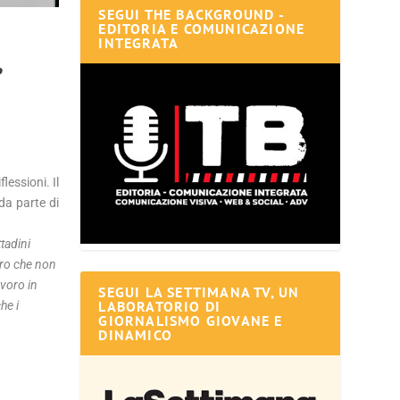
SEGUI THE BACKGROUND -
EDITORIA E COMUNICAZIONE
INTEGRATA
,
essioni. Il
da parte di
ttadini
ero che non
voro in
SEGUI LA SETTIMANA TV, UN
LABORATORIO DI
he i
GIORNALISMO GIOVANE E
DINAMICO