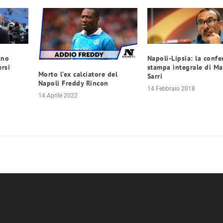
ano
Napoli-Lipsia: la confe
ersi
stampa integrale di Ma
Morto l’ex calciatore del
Sarri
Napoli Freddy Rincon
14 Febbraio 2018
14 Aprile 2022