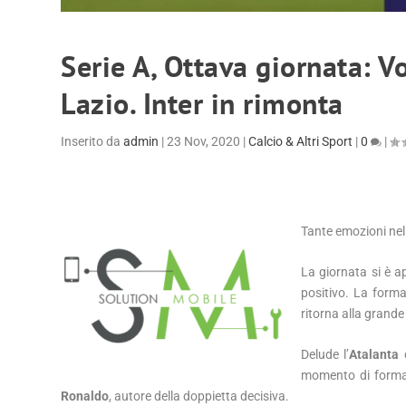
Serie A, Ottava giornata: 
Lazio. Inter in rimonta
Inserito da
admin
|
23 Nov, 2020
|
Calcio & Altri Sport
|
0
|
Tante emozioni nell
La giornata si è a
positivo. La form
ritorna alla grande
Delude l’
Atalanta
c
momento di forma.
Ronaldo
, autore della doppietta decisiva.