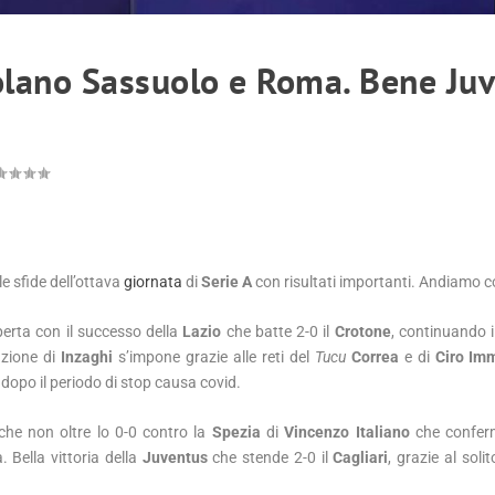
Volano Sassuolo e Roma. Bene Juv
e sfide dell’ottava
giornata
di
Serie A
con risultati importanti. Andiamo c
perta con il successo della
Lazio
che batte 2-0 il
Crotone
, continuando 
azione di
Inzaghi
s’impone grazie alle reti del
Tucu
Correa
e di
Ciro Im
 dopo il periodo di stop causa covid.
he non oltre lo 0-0 contro la
Spezia
di
Vincenzo Italiano
che conferm
 Bella vittoria della
Juventus
che stende 2-0 il
Cagliari
, grazie al soli