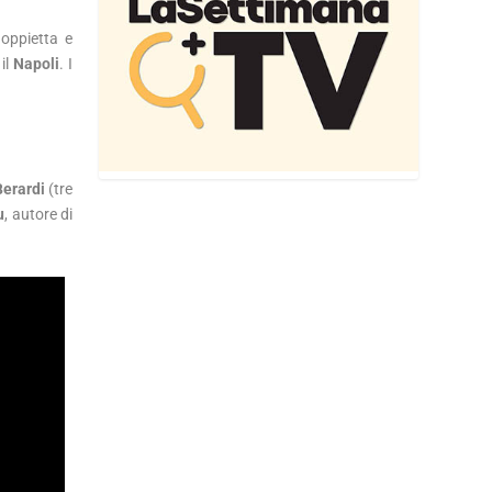
oppietta e
il
Napoli
. I
Berardi
(tre
u
, autore di