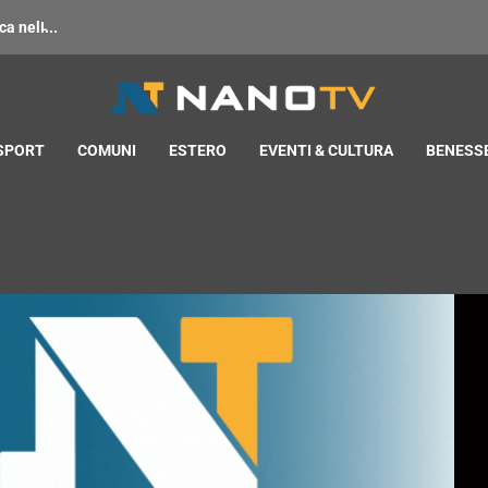
 nell̵...
 SPORT
COMUNI
ESTERO
EVENTI & CULTURA
BENESSE