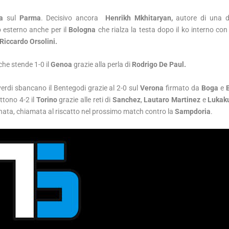
a
sul
Parma
. Decisivo ancora
Henrikh Mkhitaryan,
autore di una d
o esterno anche per il
Bologna
che rialza la testa dopo il ko interno con 
Riccardo Orsolini.
che stende 1-0 il
Genoa
grazie alla perla di
Rodrigo De Paul.
verdi sbancano il Bentegodi grazie al 2-0 sul
Verona
firmato da
Boga
e
ttono 4-2 il
Torino
grazie alle reti di
Sanchez
,
Lautaro Martinez
e
Lukak
ata, chiamata al riscatto nel prossimo match contro la
Sampdoria
.