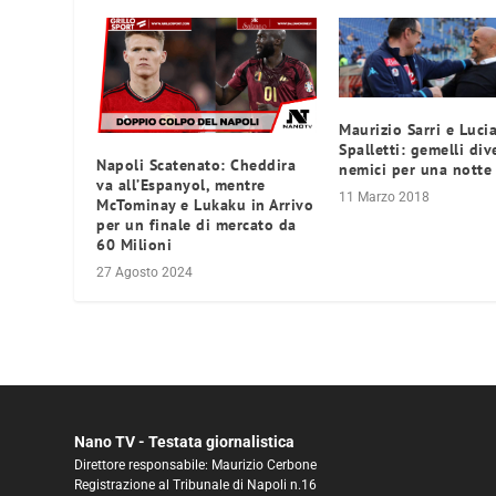
Maurizio Sarri e Luci
Spalletti: gemelli div
Napoli Scatenato: Cheddira
nemici per una notte
va all’Espanyol, mentre
11 Marzo 2018
McTominay e Lukaku in Arrivo
per un finale di mercato da
60 Milioni
27 Agosto 2024
Nano TV - Testata giornalistica
Direttore responsabile: Maurizio Cerbone
Registrazione al Tribunale di Napoli n.16