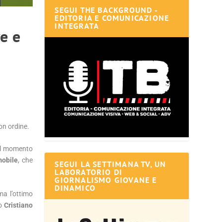
SEGUI THE BACKGROUND -
EDITORIA E COMUNICAZIONE
INTEGRATA
e e
on ordine.
il momento
mobile
, che
SEGUI LA SETTIMANA TV, UN
LABORATORIO DI
GIORNALISMO GIOVANE E
DINAMICO
a l’ottimo
to
Cristiano