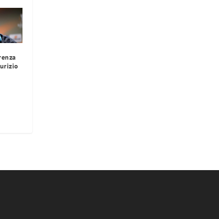
renza
urizio