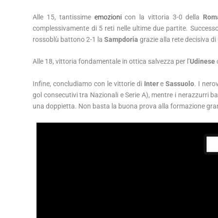
Alle 15, tantissime
emozioni
con la vittoria 3-0 della
Rom
complessivamente di 5 reti nelle ultime due partite. Success
rossoblù battono 2-1 la
Sampdoria
grazie alla rete decisiva di
Alle 18, vittoria fondamentale in ottica salvezza per l’
Udinese
Infine, concludiamo con le vittorie di
Inter
e
Sassuolo
. I nero
gol consecutivi tra Nazionali e Serie A), mentre i nerazzurri ba
una doppietta. Non basta la buona prova alla formazione gran