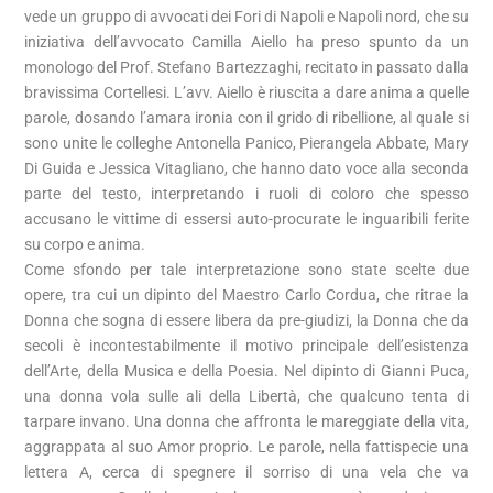
vede un gruppo di avvocati dei Fori di Napoli e Napoli nord, che su
iniziativa dell’avvocato Camilla Aiello ha preso spunto da un
monologo del Prof. Stefano Bartezzaghi, recitato in passato dalla
bravissima Cortellesi. L’avv. Aiello è riuscita a dare anima a quelle
parole, dosando l’amara ironia con il grido di ribellione, al quale si
sono unite le colleghe Antonella Panico, Pierangela Abbate, Mary
Di Guida e Jessica Vitagliano, che hanno dato voce alla seconda
parte del testo, interpretando i ruoli di coloro che spesso
accusano le vittime di essersi auto-procurate le inguaribili ferite
su corpo e anima.
Come sfondo per tale interpretazione sono state scelte due
opere, tra cui un dipinto del Maestro Carlo Cordua, che ritrae la
Donna che sogna di essere libera da pre-giudizi, la Donna che da
secoli è incontestabilmente il motivo principale dell’esistenza
dell’Arte, della Musica e della Poesia. Nel dipinto di Gianni Puca,
una donna vola sulle ali della Libertà, che qualcuno tenta di
tarpare invano. Una donna che affronta le mareggiate della vita,
aggrappata al suo Amor proprio. Le parole, nella fattispecie una
lettera A, cerca di spegnere il sorriso di una vela che va