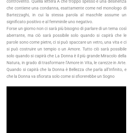
controvento. Quella lettera A che troppo spesso è una desinenza
che contiene una condanna, esattamente come nel monologo di
Bartezzaghi, in cui la stessa parola al maschile assume un
significato positivo e al femminile uno negativo.
Forse un giorno non ci sarà più bisogno di parlare di un tema così
aberrante, ma ciò sarà possibile solo quando si capirà che le
parole sono come pietre, ci si può spaccare un vetro, una vita e ci
si può costruire un tempio o un Amore. Tutto ciò sarà possibile
solo quando si capirà che La Donna è il più grande Miracolo della
Natura, in grado di trasformare l’Amore in Vita, le carezze in Arte.
Quando si capirà che la Donna è Bellezza che parla all’Infinito, e
che la Donna va sfiorata solo come si sfiorerebbe un Sogno