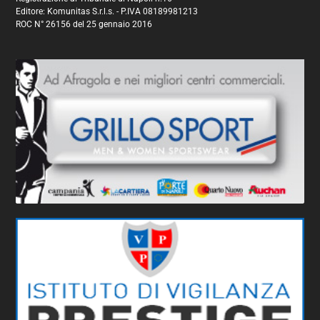
Editore: Komunitas S.r.l.s. - P.IVA 08189981213
ROC N° 26156 del 25 gennaio 2016