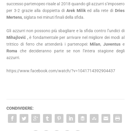
successo partenopeo risale al 2018 quando gli azzurri s’imposero
per 3-2 grazie alla doppietta di
Arek Milik
ed alla rete di
Dries
Mertens
, siglata nei minuti finali della sfida.
Gli azzurri non possono più sbagliare e la sfida contro l’undici di
Mihajlović ,
è fondamentale per arrivare nel migliore dei modi al
trittico di ferro che attenderà i partenopei:
Milan
,
Juventus
e
Roma
che decideranno parte se non l’intera stagione degli
azzurri.
https://www.facebook.com/watch/?v=1041714392904437
CONDIVIDERE: