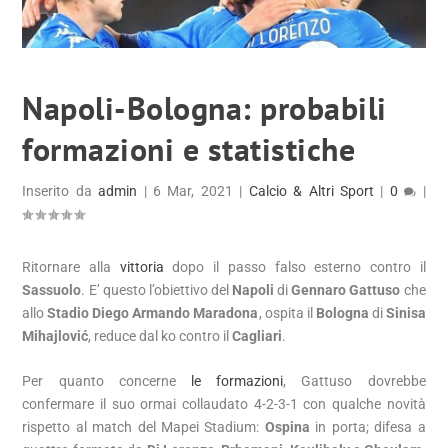
Napoli-Bologna: probabili
formazioni e statistiche
Inserito da
admin
|
6 Mar, 2021
|
Calcio & Altri Sport
|
0
|
Ritornare alla
vittoria
dopo il passo falso esterno contro il
Sassuolo
. E’ questo l’obiettivo del
Napoli
di
Gennaro Gattuso
che
allo
Stadio Diego Armando Maradona
, ospita il
Bologna
di
Sinisa
Mihajlović
, reduce dal ko contro il
Cagliari
.
Per quanto concerne
le formazioni
,
Gattuso
dovrebbe
confermare il suo ormai collaudato 4-2-3-1 con qualche novità
rispetto al match del Mapei Stadium:
Ospina
in porta; difesa a