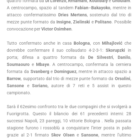
quattro formata da
Di Lorenzo,
Rrhamani
,
Koulibaly
e
Ghoulam
.
A centrocampo, spazio al tandem
Fabian
–
Bakayoko
, mentre in
attacco confermatissimo
Dries Mertens
, sostenuto dal trio di
mezze punte formato da
Insigne
,
Zielinski
e
Politano
. Possibile
convocazione per
Victor Osimhen
.
Tutto confermato anche in casa
Bologna
, con
Mihajlović
che
dovrebbe confermare il suo collaudato 4-2-3-1:
Skorupzki
in
porta; difesa a quattro formata da
De Silvestri
,
Danilo
,
Soumaouro
e
Mbaye
. A centrocampo, confermata la cerniera
formata da
Svanberg
e
Dominguez
, mentre in attacco spazio a
Barrow
, supportato dal trio di mezze punte formato da
Orsolini
,
Sansone
e
Soriano,
autore di 7 reti e 5 assist in questo
campionato.
Sarà il 62esimo confronto tra le due compagini che si svolgerà a
Fuorigrotta. Questo il bilancio dei 61 precedenti interni: 28
successi Napoli, 23 pareggi, 10 vittorie Bologna . Nella passata
stagione furono i rossoblù a conquistare l’inter posta in palio
grazie al 2-1 firmato
Skov Olsen
e
Sansone
, mentre l’ultimo