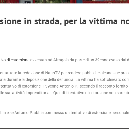
sione in strada, per la vittima n
ivo di estorsione
avvenuta ad Afragola da parte di un 39enne evaso dai do
 contattato la redazione di NanoTV per rendere pubbliche alcune sue pre
asoria durante la deposizione della denuncia. La vittima ha sottolineato c
ntativo di estorsione, il 39enne Antonio P., secondo il racconto fornito 
 sue attività imprenditoriali. Quindi il tentativo di estorsione non sareb
abilire se Antonio P. abbia commesso un tentativo di estorsione personal