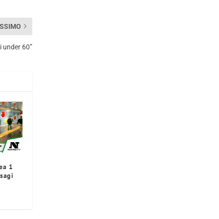
SSIMO
i under 60”
ea 1
isagi