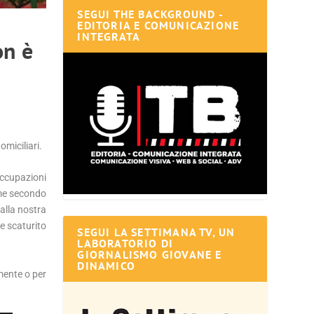
SEGUI THE BACKGROUND -
EDITORIA E COMUNICAZIONE
INTEGRATA
on è
miciliari.
occupazioni
ome secondo
alla nostra
be scaturito
SEGUI LA SETTIMANA TV, UN
LABORATORIO DI
GIORNALISMO GIOVANE E
DINAMICO
mente o per