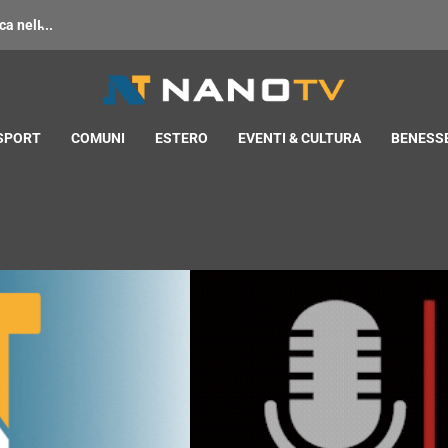
 nell̵...
 SPORT
COMUNI
ESTERO
EVENTI & CULTURA
BENESSE