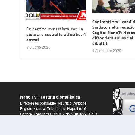
Confronti tra i candid
Sindaco nella redazio
Ex pentito minacciato con la
Cogito: NanoTv ripre
pistola e costretto all’esilio: 4
diffonderà sui social 
arresti
dibattiti
8 Giugno 2026
9 Settembre 2020
Nano TV - Testata giornalistica
Direttore responsabile: Maurizio Cerbone
Registrazione al Tribunale di Napoli n.16
Editore: Komunitas S.r.l.s. - P.IVA 08189981213
ROC N° 26156 del 25 gennaio 2016