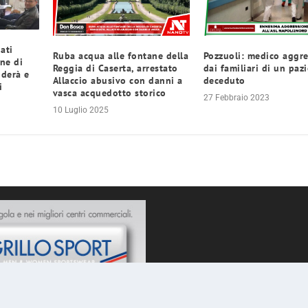
ati
Ruba acqua alle fontane della
Pozzuoli: medico aggre
ne di
Reggia di Caserta, arrestato
dai familiari di un paz
nderà e
Allaccio abusivo con danni a
deceduto
i
vasca acquedotto storico
27 Febbraio 2023
10 Luglio 2025