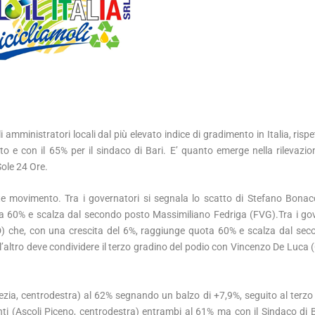
mministratori locali dal più elevato indice di gradimento in Italia, risp
to e con il 65% per il sindaco di Bari. E’ quanto emerge nella rilevazi
Sole 24 Ore.
orte movimento. Tra i governatori si segnala lo scatto di Stefano Bonacc
 60% e scalza dal secondo posto Massimiliano Fedriga (FVG).Tra i gov
D) che, con una crescita del 6%, raggiunge quota 60% e scalza dal se
ra l’altro deve condividere il terzo gradino del podio con Vincenzo De Luca
ezia, centrodestra) al 62% segnando un balzo di +7,9%, seguito al terzo
ti (Ascoli Piceno, centrodestra) entrambi al 61% ma con il Sindaco di