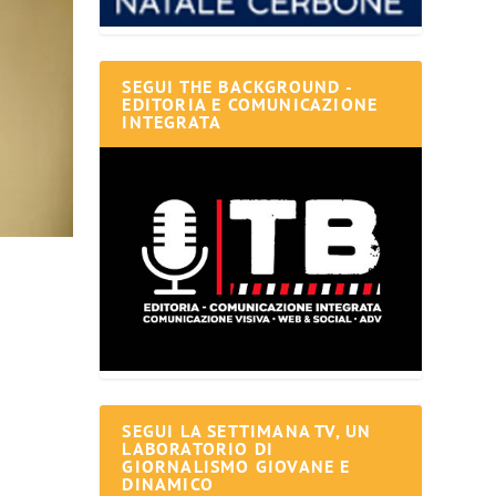
SEGUI THE BACKGROUND -
EDITORIA E COMUNICAZIONE
INTEGRATA
SEGUI LA SETTIMANA TV, UN
LABORATORIO DI
GIORNALISMO GIOVANE E
DINAMICO