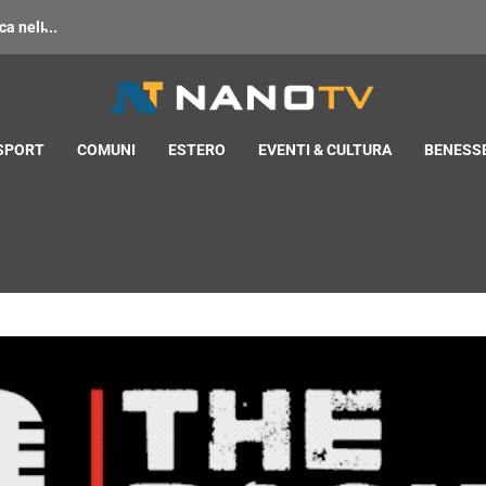
 nell̵...
 SPORT
COMUNI
ESTERO
EVENTI & CULTURA
BENESSE