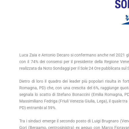
Luca Zaia e Antonio Decaro si confermano anche nel 2021 gli a
con il 74% dei consensi per il presidente della Regione Vene
realizzata da Noto Sondaggi per Il Sole 24 Ore pubblicata sul 
Dietro di loro il quadro dei leader più popolari risulta in f
Romagna, PD) che, con una crescita del 6%, raggiunge quota
segnala lo scatto di Stefano Bonaccini (Emilia Romagna, P
Massimiliano Fedriga (Friuli Venezia Giulia, Lega), il quale t
PD) entrambi al 59%.
Tra i sindaci emerge il secondo posto di Luigi Brugnaro (Ven
Gori (Bergamo, centrosinistra) ex aequo con Marco Fioravan