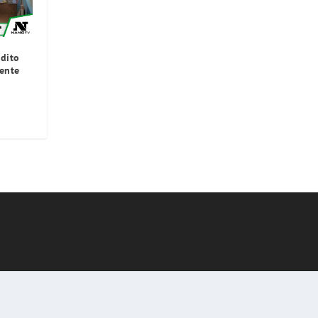
dito
iente