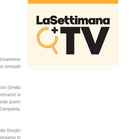
ettivamente
one annuale
ini (Emilia
ernatori si
condo posto
 (Campania,
 da Giorgio
 Bergamo in