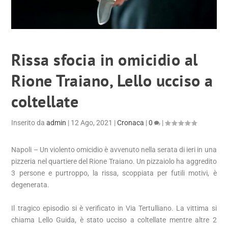
Rissa sfocia in omicidio al
Rione Traiano, Lello ucciso a
coltellate
Inserito da
admin
|
12 Ago, 2021
|
Cronaca
|
0
|
Napoli – Un violento omicidio è avvenuto nella serata di ieri in una
pizzeria nel quartiere del Rione Traiano. Un pizzaiolo ha aggredito
3 persone e purtroppo, la rissa, scoppiata per futili motivi, è
degenerata.
Il tragico episodio si è verificato in Via Tertulliano. La vittima si
chiama Lello Guida, è stato ucciso a coltellate mentre altre 2