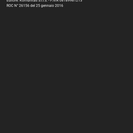
Editore: Komunitas S.r.l.s. - P.IVA 08189981213
ROC N° 26156 del 25 gennaio 2016