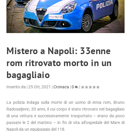
Mistero a Napoli: 33enne
rom ritrovato morto in un
bagagliaio
Inserito da
|
25 Ott, 2021
|
Cronaca
|
0
|
La polizia indaga sulla morte di un uomo di etnia rom, Bruno
Radosaljevic, 33 anni, il cui corpo è stato ritrovato nel bagagliaio
di una vettura e successivamente trasportato – erano da poco
passate le 2 del mattino – in fin di vita all’ospedale del Mare di
Napoli da un equipaggio del 118.