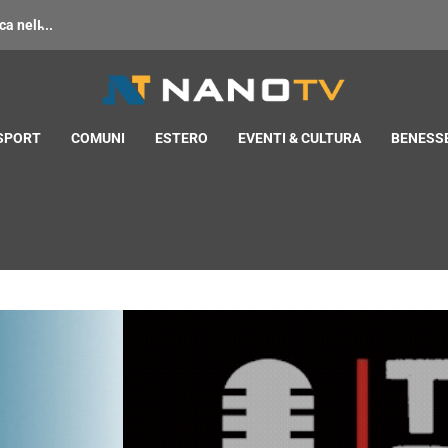
 nell̵...
 SPORT
COMUNI
ESTERO
EVENTI & CULTURA
BENESSE