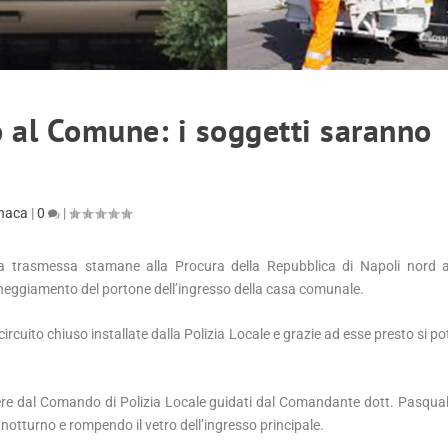
to al Comune: i soggetti saranno
naca
|
0
|
ata trasmessa stamane alla Procura della Repubblica di Napoli nord a
nneggiamento del portone dell’ingresso della casa comunale.
 circuito chiuso installate dalla Polizia Locale e grazie ad esse presto si p
ere dal Comando di Polizia Locale guidati dal Comandante dott. Pasqual
le/notturno e rompe
ndo
il vetro dell’ingresso principale.