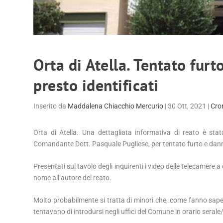
Orta di Atella. Tentato fur
presto identificati
Inserito da
Maddalena Chiacchio Mercurio
|
30 Ott, 2021
|
Cro
Orta
di Atella. Una dettagliata informativa di reato è st
Comandante
D
ott. Pasquale Pugliese
,
per tentato furto e da
Presentati sul tavolo degli inquirenti i video delle telecamere a
nome all’autore del reato.
Molto probabilmente si tratta di minori che, come fanno sap
tentavano di introdursi negli uffici del Comune in orario sera