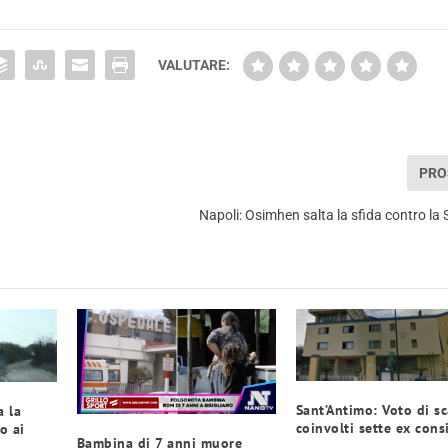
VALUTARE:
PRO
Napoli: Osimhen salta la sfida contro la 
Sant’Antimo: Voto di s
a la
coinvolti sette ex consi
o ai
Bambina di 7 anni muore