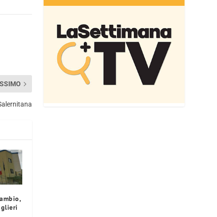
SSIMO
Salernitana
cambio,
glieri