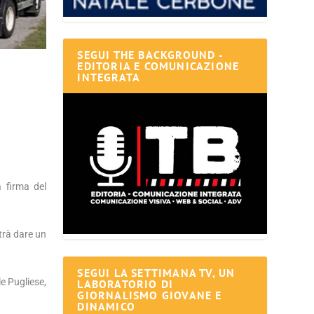
SEGUI THE BACKGROUND -
EDITORIA E COMUNICAZIONE
INTEGRATA
 firma del
otrà dare un
SEGUI LA SETTIMANA TV, UN
e Pugliese,
LABORATORIO DI
GIORNALISMO GIOVANE E
DINAMICO