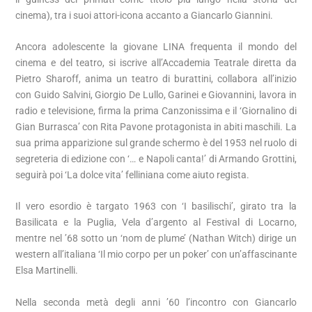
cinema), tra i suoi attori-icona accanto a Giancarlo Giannini.
Ancora adolescente la giovane LINA frequenta il mondo del
cinema e del teatro, si iscrive all’Accademia Teatrale diretta da
Pietro Sharoff, anima un teatro di burattini, collabora all’inizio
con Guido Salvini, Giorgio De Lullo, Garinei e Giovannini, lavora in
radio e televisione, firma la prima Canzonissima e il ‘Giornalino di
Gian Burrasca’ con Rita Pavone protagonista in abiti maschili. La
sua prima apparizione sul grande schermo è del 1953 nel ruolo di
segreteria di edizione con ‘… e Napoli canta!’ di Armando Grottini,
seguirà poi ‘La dolce vita’ felliniana come aiuto regista.
Il vero esordio è targato 1963 con ‘I basilischi’, girato tra la
Basilicata e la Puglia, Vela d’argento al Festival di Locarno,
mentre nel ’68 sotto un ‘nom de plume’ (Nathan Witch) dirige un
western all’italiana ‘Il mio corpo per un poker’ con un’affascinante
Elsa Martinelli.
Nella seconda metà degli anni ’60 l’incontro con Giancarlo