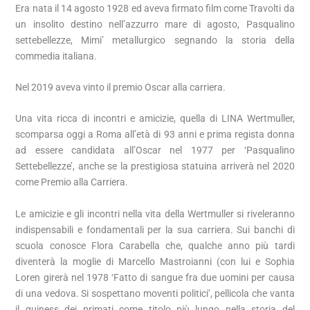
Era nata il 14 agosto 1928 ed aveva firmato film come Travolti da
un insolito destino nell’azzurro mare di agosto, Pasqualino
settebellezze, Mimi’ metallurgico segnando la storia della
commedia italiana.
Nel 2019 aveva vinto il premio Oscar alla carriera.
Una vita ricca di incontri e amicizie, quella di LINA Wertmuller,
scomparsa oggi a Roma all’età di 93 anni e prima regista donna
ad essere candidata all’Oscar nel 1977 per ‘Pasqualino
Settebellezze’, anche se la prestigiosa statuina arriverà nel 2020
come Premio alla Carriera.
Le amicizie e gli incontri nella vita della Wertmuller si riveleranno
indispensabili e fondamentali per la sua carriera. Sui banchi di
scuola conosce Flora Carabella che, qualche anno più tardi
diventerà la moglie di Marcello Mastroianni (con lui e Sophia
Loren girerà nel 1978 ‘Fatto di sangue fra due uomini per causa
di una vedova. Si sospettano moventi politici’, pellicola che vanta
il guiness dei primati come titolo più lungo nella storia del