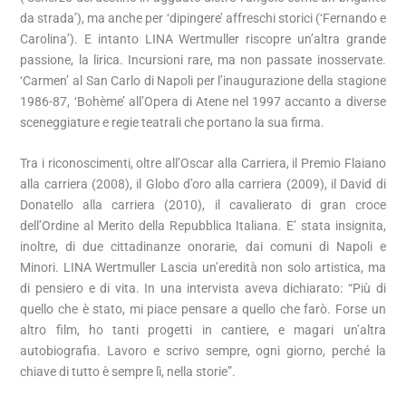
da strada’), ma anche per ‘dipingere’ affreschi storici (‘Fernando e
Carolina’). E intanto LINA Wertmuller riscopre un’altra grande
passione, la lirica. Incursioni rare, ma non passate inosservate.
‘Carmen’ al San Carlo di Napoli per l’inaugurazione della stagione
1986-87, ‘Bohème’ all’Opera di Atene nel 1997 accanto a diverse
sceneggiature e regie teatrali che portano la sua firma.
Tra i riconoscimenti, oltre all’Oscar alla Carriera, il Premio Flaiano
alla carriera (2008), il Globo d’oro alla carriera (2009), il David di
Donatello alla carriera (2010), il cavalierato di gran croce
dell’Ordine al Merito della Repubblica Italiana. E’ stata insignita,
inoltre, di due cittadinanze onorarie, dai comuni di Napoli e
Minori. LINA Wertmuller Lascia un’eredità non solo artistica, ma
di pensiero e di vita. In una intervista aveva dichiarato: “Più di
quello che è stato, mi piace pensare a quello che farò. Forse un
altro film, ho tanti progetti in cantiere, e magari un’altra
autobiografia. Lavoro e scrivo sempre, ogni giorno, perché la
chiave di tutto è sempre lì, nella storie”.