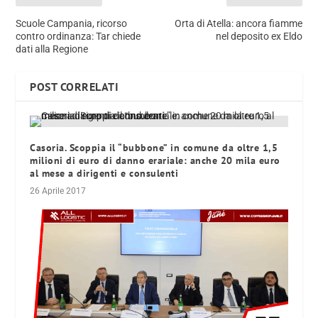
Scuole Campania, ricorso
Orta di Atella: ancora fiamme
contro ordinanza: Tar chiede
nel deposito ex Eldo
dati alla Regione
POST CORRELATI
Casoria. Scoppia il “bubbone” in comune da oltre 1,5
milioni di euro di danno erariale: anche 20 mila euro
al mese a dirigenti e consulenti
26 Aprile 2017