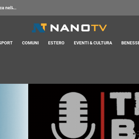
 nell̵...
 SPORT
COMUNI
ESTERO
EVENTI & CULTURA
BENESSE