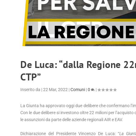
De Luca: “dalla Regione 22m
CTP”
Inserito da
|
22 Mar, 2022
|
Comuni
|
0
|
La Giunta ha approvato oggi due delibere che confermano l’i
Con le due delibere si investono oltre 22 milioni per l’acquisto d
le assunzioni da parte delle aziende regionali AIR e EAV.
Dichiarazione del Presidente Vincenzo De Luca: “
La Giunt