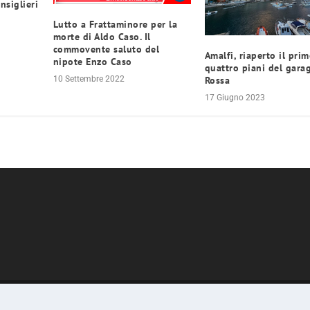
nsiglieri
Lutto a Frattaminore per la
morte di Aldo Caso. Il
commovente saluto del
Amalfi, riaperto il pri
nipote Enzo Caso
quattro piani del gara
Rossa
10 Settembre 2022
17 Giugno 2023