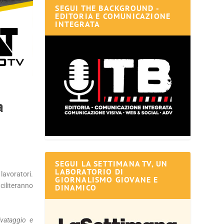
SEGUI THE BACKGROUND -
EDITORIA E COMUNICAZIONE
INTEGRATA
a
SEGUI LA SETTIMANA TV, UN
LABORATORIO DI
 lavoratori.
GIORNALISMO GIOVANE E
aciliteranno
DINAMICO
lvataggio e