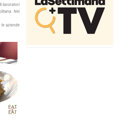
i lavoratori
olitana. Nei
e le aziende
ndo aumenti