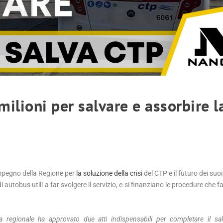
ilioni per salvare e assorbire l
mpegno della Regione per
la soluzione della crisi
del CTP e il futuro dei suoi
i autobus utili a far svolgere il servizio, e si finanziano le procedure che f
a regionale ha approvato due atti indispensabili per completare il sa