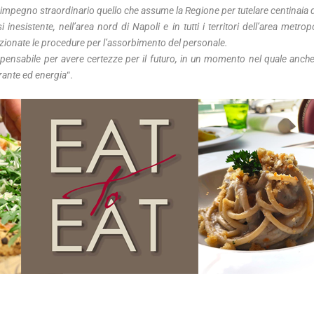
n impegno straordinario quello che assume la Regione per tutelare centinaia d
inesistente, nell’area nord di Napoli e in tutti i territori dell’area metrop
fezionate le procedure per l’assorbimento del personale.
dispensabile per avere certezze per il futuro, in un momento nel quale anch
rante ed energia
“.
 futuro, in un momento nel quale anche le aziende regionali stanno sube