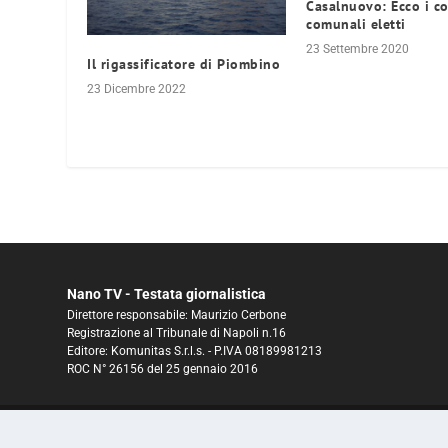
Casalnuovo: Ecco i co
comunali eletti
23 Settembre 2020
Il rigassificatore di Piombino
23 Dicembre 2022
Nano TV - Testata giornalistica
Direttore responsabile: Maurizio Cerbone
Registrazione al Tribunale di Napoli n.16
Editore: Komunitas S.r.l.s. - P.IVA 08189981213
ROC N° 26156 del 25 gennaio 2016
© 2025 NanoTV