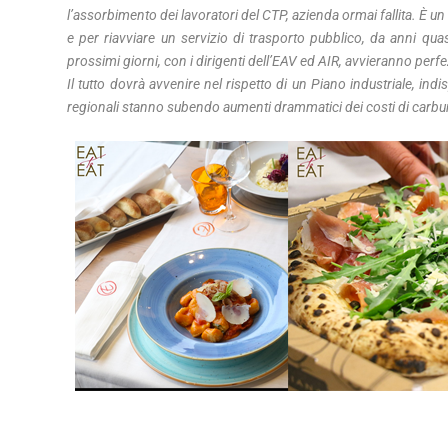
l’assorbimento dei lavoratori del CTP, azienda ormai fallita. È u
e per riavviare un servizio di trasporto pubblico, da anni quasi 
prossimi giorni, con i dirigenti dell’EAV ed AIR, avvieranno per
Il tutto dovrà avvenire nel rispetto di un Piano industriale, in
regionali stanno subendo aumenti drammatici dei costi di carbu
Piano industriale, indispensabile per avere certezze per il
drammatici dei costi di carburante ed energia
“