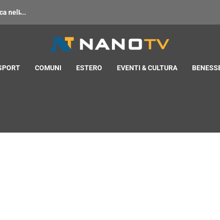
 nell̵...
 SPORT
COMUNI
ESTERO
EVENTI & CULTURA
BENESSE