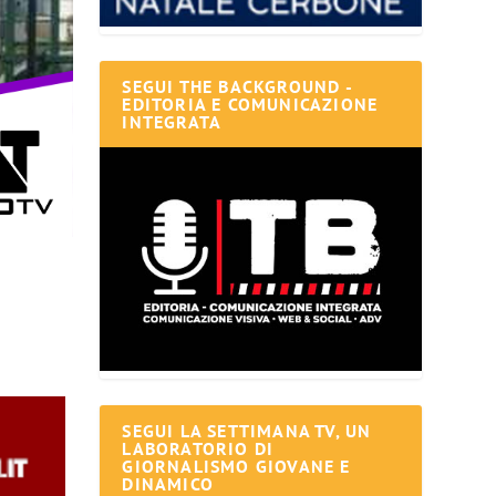
SEGUI THE BACKGROUND -
EDITORIA E COMUNICAZIONE
INTEGRATA
SEGUI LA SETTIMANA TV, UN
LABORATORIO DI
GIORNALISMO GIOVANE E
DINAMICO