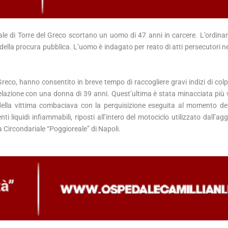
ale di Torre del Greco scortano un uomo di 47 anni in carcere. L’ordina
della procura pubblica. L’uomo è indagato per reato di atti persecutori ne
l Greco, hanno consentito in breve tempo di raccogliere gravi indizi di co
relazione con una donna di 39 anni. Quest’ultima è stata minacciata più vo
della vittima combaciava con la perquisizione eseguita al momento dell
i liquidi infiammabili, riposti all’intero del motociclo utilizzato dall’ag
sa Circondariale “Poggioreale” di Napoli.