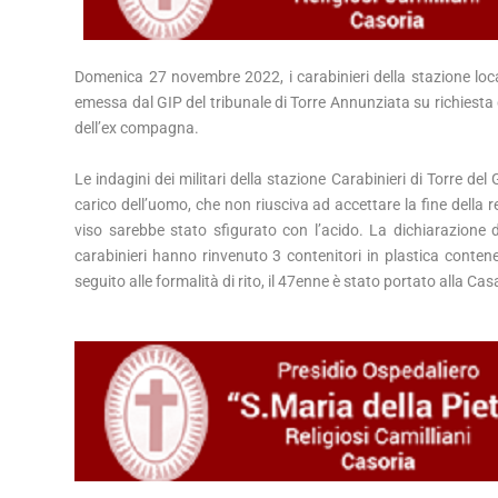
Domenica 27 novembre 2022, i carabinieri della stazione loc
emessa dal GIP del tribunale di Torre Annunziata su richiesta 
dell’ex compagna.
Le indagini dei militari della stazione Carabinieri di Torre de
carico dell’uomo, che non riusciva ad accettare la fine della 
viso sarebbe stato sfigurato con l’acido. La dichiarazione 
carabinieri hanno rinvenuto 3 contenitori in plastica contenent
seguito alle formalità di rito, il 47enne è stato portato alla Ca