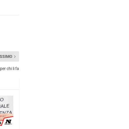
SSIMO
er chi li fa