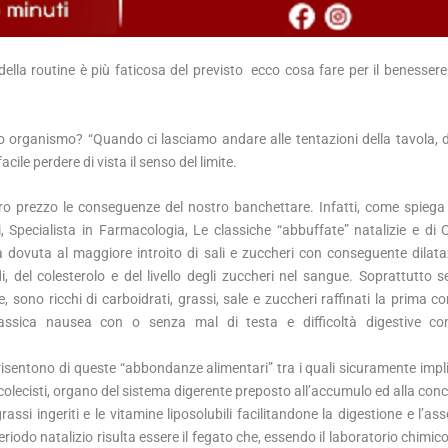
della routine è più faticosa del previsto ecco cosa fare per il benessere
o organismo? “Quando ci lasciamo andare alle tentazioni della tavola, di
ile perdere di vista il senso del limite.
ro prezzo le conseguenze del nostro banchettare. Infatti, come spiega i
i, Specialista in Farmacologia, Le classiche “abbuffate” natalizie e d
 dovuta al maggiore introito di sali e zuccheri con conseguente dilata
 del colesterolo e del livello degli zuccheri nel sangue. Soprattutto se
ono ricchi di carboidrati, grassi, sale e zuccheri raffinati la prima 
 classica nausea con o senza mal di testa e difficoltà digestive c
 risentono di queste “abbondanze alimentari” tra i quali sicuramente impli
 o colecisti, organo del sistema digerente preposto all’accumulo ed alla co
 grassi ingeriti e le vitamine liposolubili facilitandone la digestione e l’a
eriodo natalizio risulta essere il fegato che, essendo il laboratorio chimic