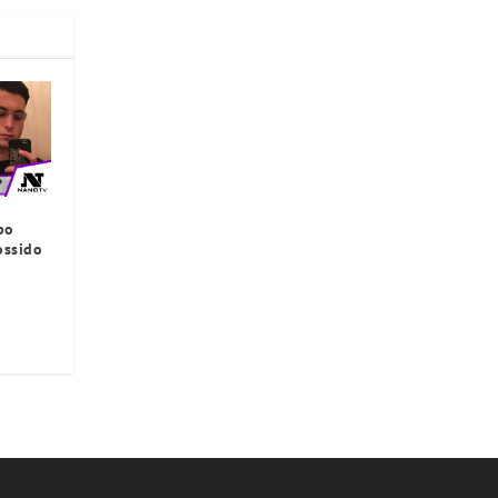
po
ossido