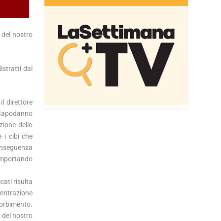
 del nostro
stratti dal
l direttore
i Capodanno
zione dello
 i cibi che
conseguenza
omportando
cati risulta
ncentrazione
ssorbimento.
o del nostro