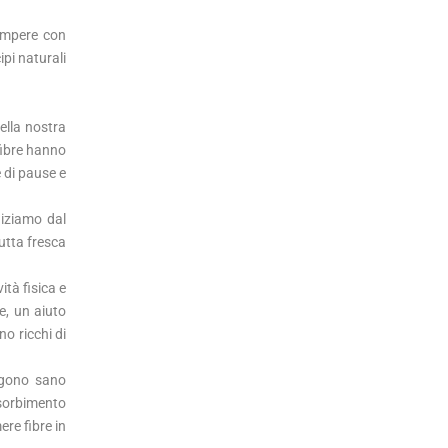
rompere con
ipi naturali
ella nostra
 fibre hanno
e di pause e
niziamo dal
rutta fresca
ità fisica e
e, un aiuto
no ricchi di
ngono sano
ssorbimento
ere fibre in