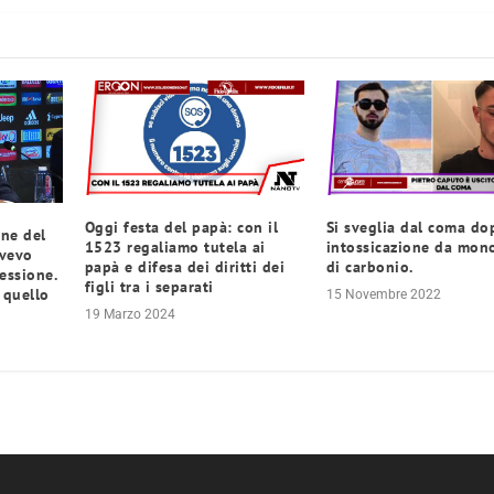
Oggi festa del papà: con il
Si sveglia dal coma do
one del
1523 regaliamo tutela ai
intossicazione da mon
ovevo
papà e difesa dei diritti dei
di carbonio.
essione.
figli tra i separati
 quello
15 Novembre 2022
19 Marzo 2024