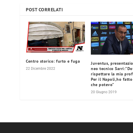
POST CORRELATI
Centro storico: furto e fuga
Juventus, presentazi
neo tecnico Sarri:”D
22 Dicembre 2022
rispettare la mia prof
Per il Napoli,ho fatto
che potevo”
20 Giugno 2019