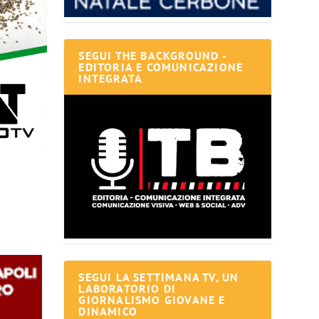
SEGUI THE BACKGROUND -
EDITORIA E COMUNICAZIONE
INTEGRATA
SEGUI LA SETTIMANA TV, UN
LABORATORIO DI
GIORNALISMO GIOVANE E
DINAMICO