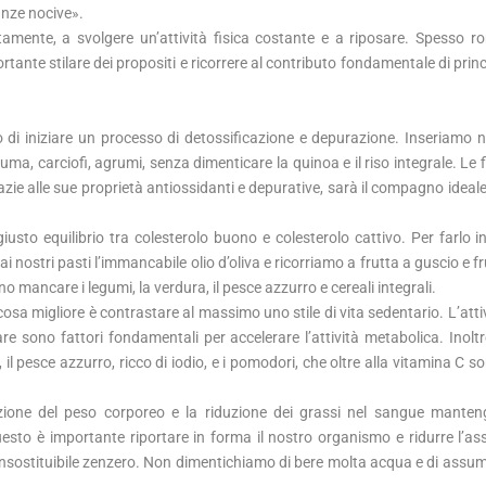
anze nocive».
amente, a svolgere un’attività fisica costante e a riposare. Spesso 
ortante stilare dei propositi e ricorrere al contributo fondamentale di princ
di iniziare un processo di detossificazione e depurazione. Inseriamo n
cuma, carciofi, agrumi, senza dimenticare la quinoa e il riso integrale. Le
azie alle sue proprietà antiossidanti e depurative, sarà il compagno ideal
iusto equilibrio tra colesterolo buono e colesterolo cattivo. Per farlo i
nostri pasti l’immancabile olio d’oliva e ricorriamo a frutta a guscio e f
 mancare i legumi, la verdura, il pesce azzurro e cereali integrali.
osa migliore è contrastare al massimo uno stile di vita sedentario. L’attiv
e sono fattori fondamentali per accelerare l’attività metabolica. Inoltr
l pesce azzurro, ricco di iodio, e i pomodori, che oltre alla vitamina C so
uzione del peso corporeo e la riduzione dei grassi nel sangue mante
uesto è importante riportare in forma il nostro organismo e ridurre l’a
e l’insostituibile zenzero. Non dimentichiamo di bere molta acqua e di assum