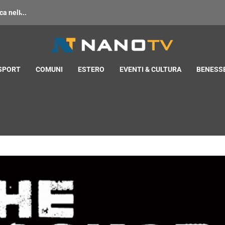
 nell̵...
 SPORT
COMUNI
ESTERO
EVENTI & CULTURA
BENESSE