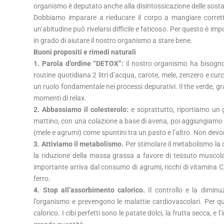
organismo è deputato anche alla disintossicazione delle sost
Dobbiamo imparare a rieducare il corpo a mangiare corrett
un’abitudine può rivelarsi difficile e faticoso. Per questo è imp
in grado di aiutare il nostro organismo a stare bene.
Buoni propositi e rimedi naturali
1. Parola d’ordine “DETOX”:
il nostro organismo ha bisogno 
routine quotidiana 2 litri d’acqua, carote, mele, zenzero e cur
un ruolo fondamentale nei processi depurativi. Il the verde, gr
momenti di relax.
2. Abbassiamo il colesterolo:
e soprattutto, riportiamo un g
mattino, con una colazione a base di avena, poi aggiungiamo ai 
(mele e agrumi) come spuntini tra un pasto e l’altro. Non devono
3. Attiviamo il metabolismo.
Per stimolare il metabolismo la c
la riduzione della massa grassa a favore di tessuto muscolar
importante arriva dal consumo di agrumi, ricchi di vitamina C, i
ferro.
4. Stop all’assorbimento calorico.
Il controllo e la dimin
l’organismo e prevengono le malattie cardiovascolari. Per q
calorico. I cibi perfetti sono le patate dolci, la frutta secca, 