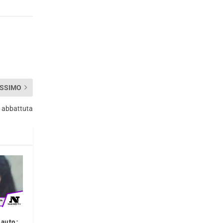
SSIMO
a abbattuta
 auto: