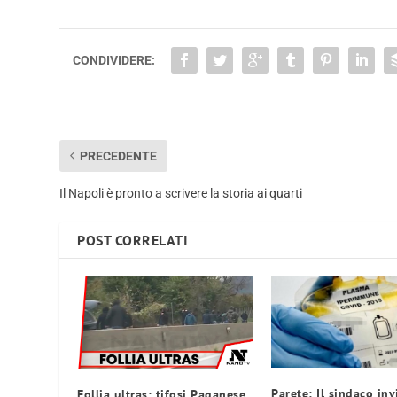
CONDIVIDERE:
PRECEDENTE
Il Napoli è pronto a scrivere la storia ai quarti
POST CORRELATI
Parete: Il sindaco invi
Follia ultras: tifosi Paganese