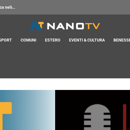
 nell̵...
 SPORT
COMUNI
ESTERO
EVENTI & CULTURA
BENESSE