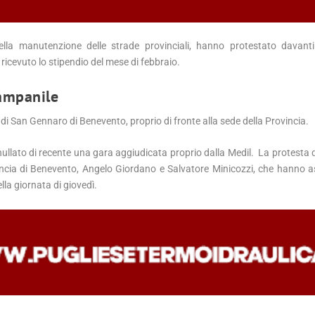
lla manutenzione delle strade provinciali, hanno protestato davanti 
icevuto lo stipendio del mese di febbraio.
campanile
di San Gennaro di Benevento, proprio di fronte alla sede della Provincia.
nnullato di recente una gara aggiudicata proprio dalla Medil. La protesta d
vincia di Benevento, Angelo Giordano e Salvatore Minicozzi, che hanno as
la giornata di giovedì.