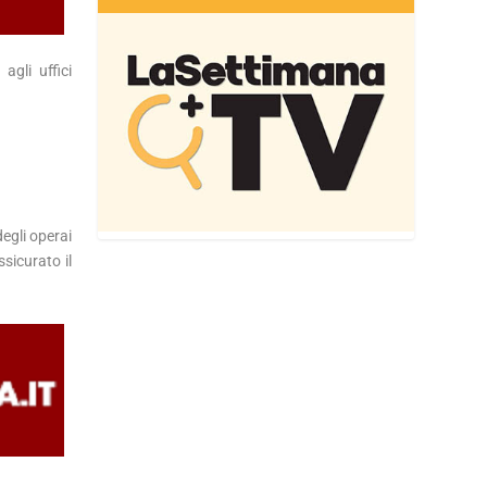
agli uffici
egli operai
sicurato il