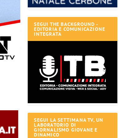
SEGUI THE BACKGROUND -
EDITORIA E COMUNICAZIONE
INTEGRATA
SEGUI LA SETTIMANA TV, UN
LABORATORIO DI
GIORNALISMO GIOVANE E
DINAMICO