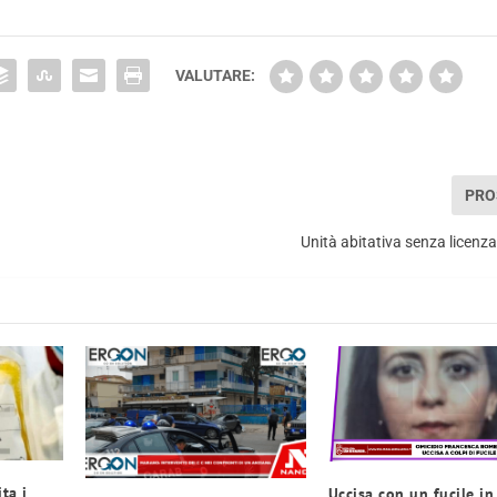
VALUTARE:
PRO
Unità abitativa senza licenz
ta i
Uccisa con un fucile in