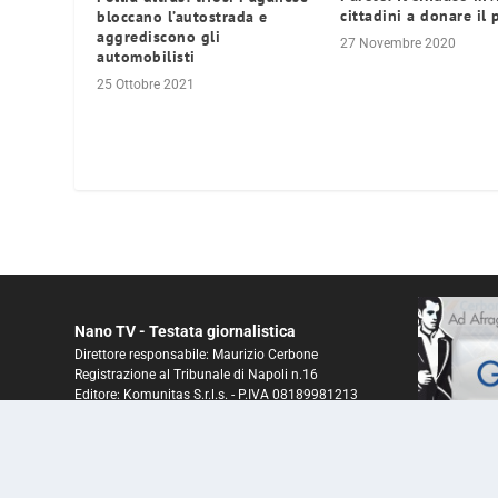
cittadini a donare il
bloccano l’autostrada e
aggrediscono gli
27 Novembre 2020
automobilisti
25 Ottobre 2021
Nano TV - Testata giornalistica
Direttore responsabile: Maurizio Cerbone
Registrazione al Tribunale di Napoli n.16
Editore: Komunitas S.r.l.s. - P.IVA 08189981213
ROC N° 26156 del 25 gennaio 2016
© 2025 NanoTV