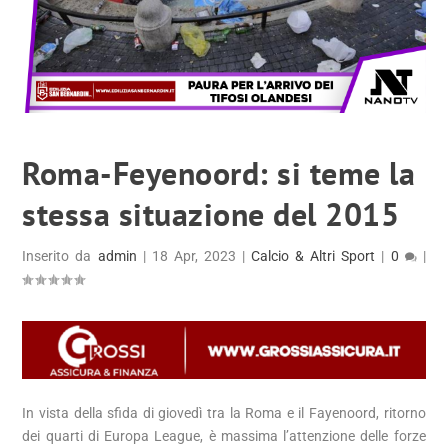
Roma-Feyenoord: si teme la
stessa situazione del 2015
Inserito da
admin
|
18 Apr, 2023
|
Calcio & Altri Sport
|
0
|
In vista della sfida di giovedì tra la Roma e il Fayenoord, ritorno
dei quarti di Europa League, è massima l’attenzione delle forze