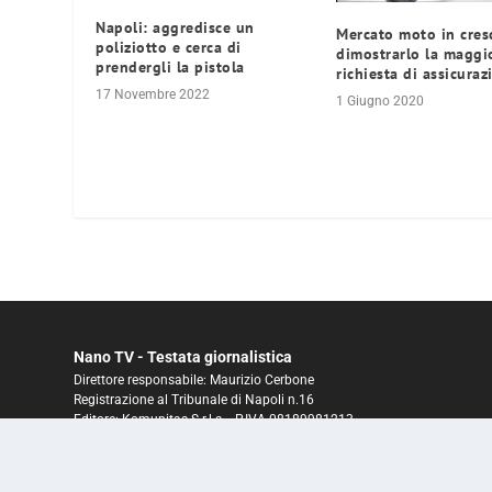
Napoli: aggredisce un
Mercato moto in cresc
poliziotto e cerca di
dimostrarlo la maggi
prendergli la pistola
richiesta di assicuraz
17 Novembre 2022
1 Giugno 2020
Nano TV - Testata giornalistica
Direttore responsabile: Maurizio Cerbone
Registrazione al Tribunale di Napoli n.16
Editore: Komunitas S.r.l.s. - P.IVA 08189981213
ROC N° 26156 del 25 gennaio 2016