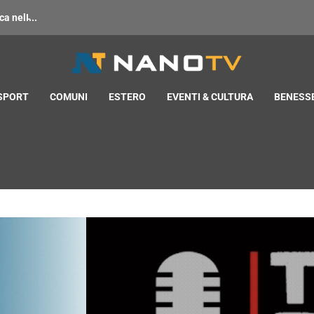
 nell̵...
 SPORT
COMUNI
ESTERO
EVENTI & CULTURA
BENESSE