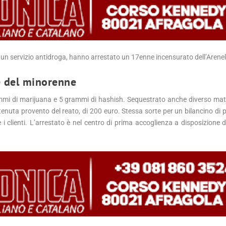
e un servizio antidroga, hanno arrestato un 17enne incensurato dell’Arenel
ne del minorenne
mmi di marijuana e 5 grammi di hashish. Sequestrato anche diverso mater
nuta provento del reato, di 200 euro. Stessa sorte per un bilancino di p
 i clienti. L’arrestato è nel centro di prima accoglienza a disposizione de