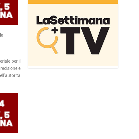
la.
iale per il
recisione e
ll’autorità