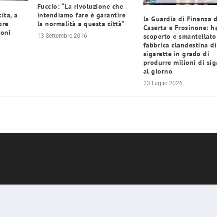
Fuccio: “La rivoluzione che
intendiamo fare è garantire
ita, a
la Guardia di Finanza d
la normalità a questa città”
ore
Caserta e Frosinone: 
ioni
scoperto e smantellato
13 Settembre 2016
fabbrica clandestina di
sigarette in grado di
produrre milioni di sig
al giorno
23 Luglio 2026