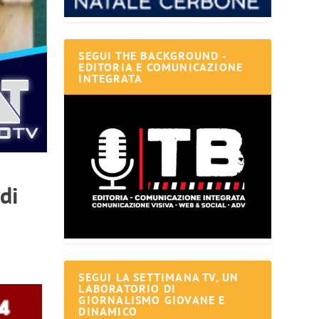
SEGUI THE BACKGROUND -
EDITORIA E COMUNICAZIONE
INTEGRATA
di
SEGUI LA SETTIMANA TV, UN
LABORATORIO DI
GIORNALISMO GIOVANE E
DINAMICO