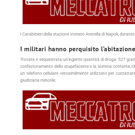
I Carabinieri della stazione Vomero Arenella di Napoli, durant
I militari hanno perquisito l’abitazio
Trovata e sequestrata un’ingente quantità di droga: 527 gra
confezionamento dello stupefacente e la somma contante, rite
un telefono cellulare verosimilmente utilizzato per contattare
giudiziaria minorile.