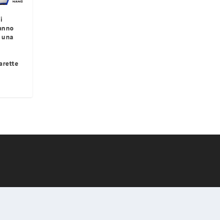
i
hanno
 una
arette