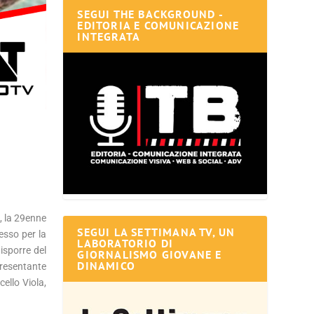
SEGUI THE BACKGROUND -
EDITORIA E COMUNICAZIONE
INTEGRATA
, la 29enne
SEGUI LA SETTIMANA TV, UN
esso per la
LABORATORIO DI
isporre del
GIORNALISMO GIOVANE E
DINAMICO
presentante
ello Viola,