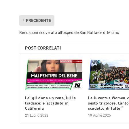
PRECEDENTE
Berlusconi ricoverato all’ospedale San Raffaele di Milano
POST CORRELATI
Lei gli dona un rene, lui la
La Juventus Women vi
tradisce: e’ accaduto in
sesto tricolore. Cantor
California
scudetto di tutte “
21 Luglio 2022
19 Aprile 2025