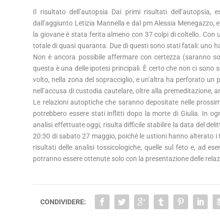
Il risultato dell’autopsia Dai primi risultati dell’autopsia,
dall’aggiunto Letizia Mannella e dal pm Alessia Menegazzo, e
la giovane è stata ferita almeno con 37 colpi di coltello. Con ul
totale di quasi quaranta. Due di questi sono stati fatali: uno ha 
Non è ancora possibile affermare con certezza (saranno solo 
questa è una delle ipotesi principali. È certo che non ci sono 
volto, nella zona del sopracciglio, e un’altra ha perforato un
nell’accusa di custodia cautelare, oltre alla premeditazione, a
Le relazioni autoptiche che saranno depositate nelle prossim
potrebbero essere stati inflitti dopo la morte di Giulia. In o
analisi effettuate oggi, risulta difficile stabilire la data del d
20:30 di sabato 27 maggio, poiché le ustioni hanno alterato i t
risultati delle analisi tossicologiche, quelle sul feto e, ad
potranno essere ottenute solo con la presentazione delle relazion
CONDIVIDERE: