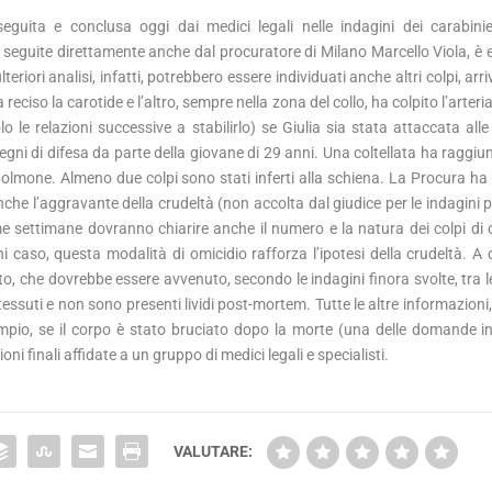
 eseguita e conclusa oggi dai medici legali nelle indagini dei carabinie
 seguite direttamente anche dal procuratore di Milano Marcello Viola, è
teriori analisi, infatti, potrebbero essere individuati anche altri colpi, ar
reciso la carotide e l’altro, sempre nella zona del collo, ha colpito l’arteri
le relazioni successive a stabilirlo) se Giulia sia stata attaccata alle
segni di difesa da parte della giovane di 29 anni. Una coltellata ha raggiu
 polmone. Almeno due colpi sono stati inferti alla schiena. La Procura ha 
nche l’aggravante della crudeltà (non accolta dal giudice per le indagini p
e settimane dovranno chiarire anche il numero e la natura dei colpi di c
gni caso, questa modalità di omicidio rafforza l’ipotesi della crudeltà. A 
elitto, che dovrebbe essere avvenuto, secondo le indagini finora svolte, tra l
essuti e non sono presenti lividi post-mortem. Tutte le altre informazioni
 esempio, se il corpo è stato bruciato dopo la morte (una delle domande i
i finali affidate a un gruppo di medici legali e specialisti.
VALUTARE: