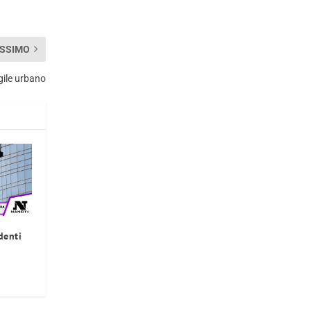
SSIMO
igile urbano
denti