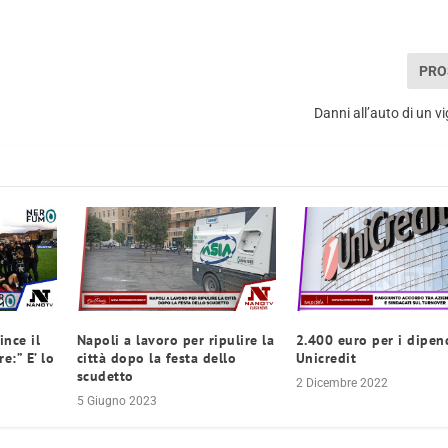
PRO
Danni all’auto di un v
nce il
Napoli a lavoro per ripulire la
2.400 euro per i dipen
e:” E’ lo
città dopo la festa dello
Unicredit
scudetto
2 Dicembre 2022
5 Giugno 2023