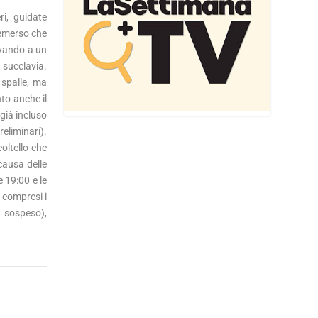
ri, guidate
 emerso che
rivando a un
a succlavia.
 spalle, ma
nto anche il
già incluso
reliminari).
oltello che
causa delle
e 19:00 e le
, compresi i
n sospeso),