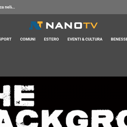
 nell̵...
 SPORT
COMUNI
ESTERO
EVENTI & CULTURA
BENESSE