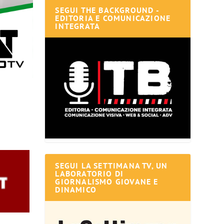
SEGUI THE BACKGROUND -
EDITORIA E COMUNICAZIONE
INTEGRATA
SEGUI LA SETTIMANA TV, UN
LABORATORIO DI
GIORNALISMO GIOVANE E
DINAMICO