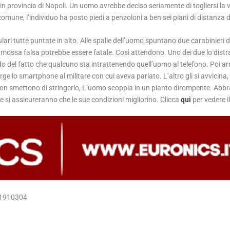
 in provincia di Napoli. Un uomo avrebbe deciso seriamente di togliersi la 
comune, l’individuo ha posto piedi a penzoloni a ben sei piani di distanza d
ari tutte puntate in alto. Alle spalle dell’uomo spuntano due carabinieri d
mossa falsa potrebbe essere fatale. Così attendono. Uno dei due lo distr
do del fatto che qualcuno sta intrattenendo quell’uomo al telefono. Poi arri
e lo smartphone al militare con cui aveva parlato. L’altro gli si avvicina, 
non smettono di stringerlo, L’uomo scoppia in un pianto dirompente. Abbr
 che si assicureranno che le sue condizioni migliorino. Clicca
qui
per vedere i
41910304