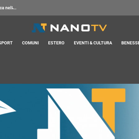
 nell̵...
 SPORT
COMUNI
ESTERO
EVENTI & CULTURA
BENESSE