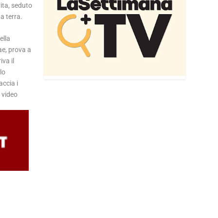
vita, seduto
a terra.
ella
ae, prova a
va il
lo
accia i
l video