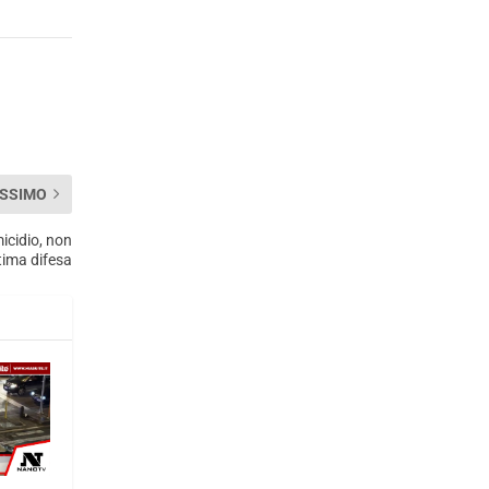
SSIMO
micidio, non
ttima difesa