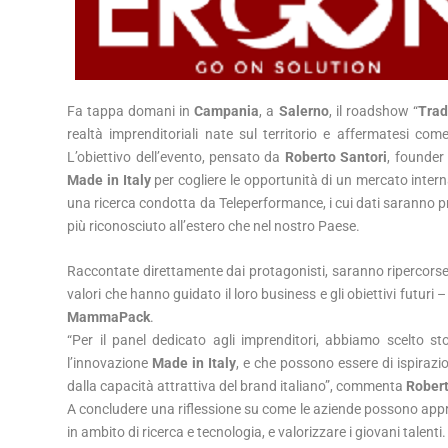
Fa tappa domani in
Campania
, a
Salerno
, il roadshow “
Trad
realtà imprenditoriali nate sul territorio e affermatesi com
L’obiettivo dell’evento, pensato da
Roberto Santori
, founder
Made in Italy
per cogliere le opportunità di un mercato inter
una ricerca condotta da Teleperformance, i cui dati saranno pres
più riconosciuto all’estero che nel nostro Paese.
Raccontate direttamente dai protagonisti, saranno ripercorse le
valori che hanno guidato il loro business e gli obiettivi futuri 
MammaPack
.
“Per il panel dedicato agli imprenditori, abbiamo scelto st
l’innovazione
Made in Italy
, e che possono essere di ispirazi
dalla capacità attrattiva del brand italiano”, commenta
Robert
A concludere una riflessione su come le aziende possono appro
in ambito di ricerca e tecnologia, e valorizzare i giovani talenti.