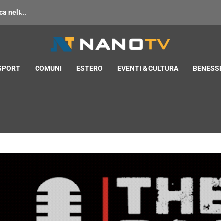
 nell̵...
 SPORT
COMUNI
ESTERO
EVENTI & CULTURA
BENESSE