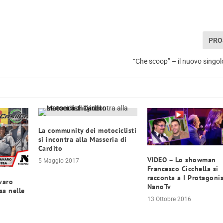
PRO
“Che scoop” – il nuovo singol
La community dei motociclisti
si incontra alla Masseria di
Cardito
VIDEO – Lo showman
5 Maggio 2017
Francesco Cicchella si
racconta a I Protagonis
varo
NanoTv
sa nelle
13 Ottobre 2016