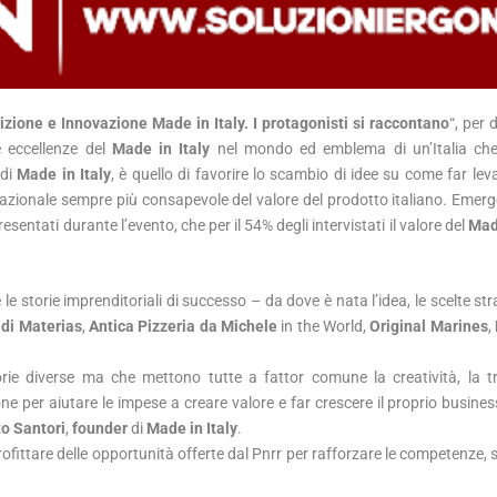
izione e Innovazione Made in Italy. I protagonisti si raccontano
“, per 
e eccellenze del
Made in Italy
nel mondo ed emblema di un’Italia che
 di
Made in Italy
, è quello di favorire lo scambio di idee su come far lev
nazionale sempre più consapevole del valore del prodotto italiano. Emerge
entati durante l’evento, che per il 54% degli intervistati il valore del
Made
 storie imprenditoriali di successo – da dove è nata l’idea, le scelte str
–
di Materias
,
Antica Pizzeria da Michele
in the World,
Original Marines
,
orie diverse ma che mettono tutte a fattor comune la creatività, la t
one per aiutare le impese a creare valore e far crescere il proprio busine
o Santori
,
founder
di
Made in Italy
.
fittare delle opportunità offerte dal Pnrr per rafforzare le competenze, 