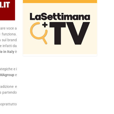
dare voce a
 funziona.
a sul brand
 infatti da
 in Italy
è
ategiche e i
MAgroup
e
radizione e
ss partendo
soprattutto