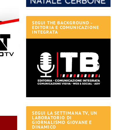
SEGUI THE BACKGROUND -
EDITORIA E COMUNICAZIONE
INTEGRATA
SEGUI LA SETTIMANA TV, UN
LABORATORIO DI
GIORNALISMO GIOVANE E
DINAMICO