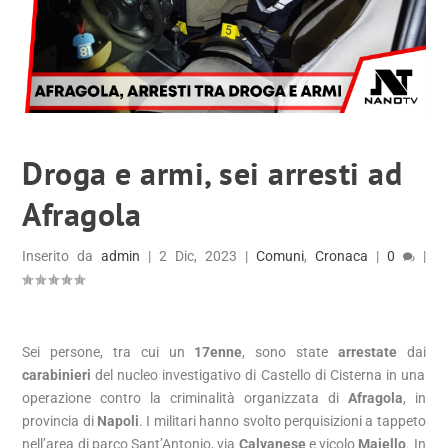
Droga e armi, sei arresti ad
Afragola
Inserito da
admin
|
2 Dic, 2023
|
Comuni
,
Cronaca
|
0
|
Sei persone, tra cui un
17enne
, sono state
arrestate
dai
carabinieri
del nucleo investigativo di Castello di Cisterna in una
operazione contro la criminalità organizzata di
Afragola
, in
provincia di
Napoli
. I militari hanno svolto perquisizioni a tappeto
nell’area di parco Sant’Antonio, via
Calvanese
e vicolo
Maiello
. In