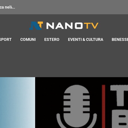
 nell̵...
 SPORT
COMUNI
ESTERO
EVENTI & CULTURA
BENESSE