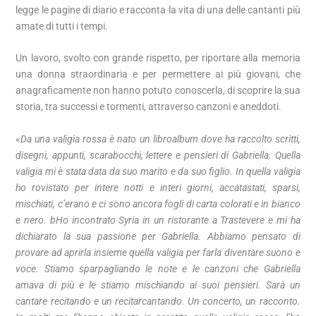
legge le pagine di diario e racconta la vita di una delle cantanti più
amate di tutti i tempi.
Un lavoro, svolto con grande rispetto, per riportare alla memoria
una donna straordinaria e per permettere ai più giovani, che
anagraficamente non hanno potuto conoscerla, di scoprire la sua
storia, tra successi e tormenti, attraverso canzoni e aneddoti.
«
Da una valigia rossa è nato un libroalbum dove ha raccolto scritti,
disegni, appunti, scarabocchi, lettere e pensieri di Gabriella. Quella
valigia mi è stata data da suo marito e da suo figlio. In quella valigia
ho rovistato per intere notti e interi giorni, accatastati, sparsi,
mischiati, c’erano e ci sono ancora fogli di carta colorati e in bianco
e nero. b
Ho incontrato Syria in un ristorante a Trastevere e mi ha
dichiarato la sua passione per Gabriella. Abbiamo pensato di
provare ad aprirla insieme quella valigia per farla diventare suono e
voce. Stiamo sparpagliando le note e le canzoni che Gabriella
amava di più e le stiamo mischiando ai suoi pensieri. Sarà un
cantare recitando e un recitarcantando. Un concerto, un racconto.