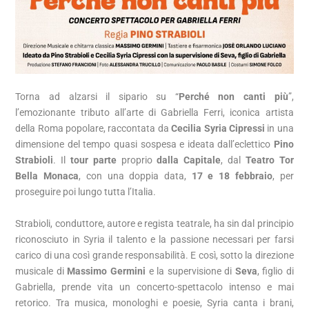
Torna ad alzarsi il sipario su “
Perché non canti più
”,
l’emozionante tributo all’arte di Gabriella Ferri, iconica artista
della Roma popolare, raccontata da
Cecilia Syria
Cipressi
in una
dimensione del tempo quasi sospesa e ideata dall’eclettico
Pino
Strabioli
. Il
tour parte
proprio
dalla Capitale
, dal
Teatro Tor
Bella Monaca
, con una doppia data,
17 e 18 febbraio
, per
proseguire poi lungo tutta l’Italia.
Strabioli, conduttore, autore e regista teatrale, ha sin dal principio
riconosciuto in Syria il talento e la passione necessari per farsi
carico di una così grande responsabilità. E così, sotto la direzione
musicale di
Massimo Germini
e la supervisione di
Seva
, figlio di
Gabriella, prende vita un concerto-spettacolo intenso e mai
retorico. Tra musica, monologhi e poesie, Syria canta i brani,