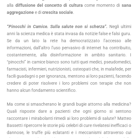
alla
diffusione del concetto di cultura
come momento di
sana
aggregazione
e di
crescita sociale
.
“Pinocchi in Camice. Sulla salute non si scherza”.
Negli ultimi
anni la scienza medica è stata invasa da notizie false e falsi guru.
Se da un lato la rete ha democratizzato l’accesso alle
informazioni, dall’altro l’uso pervasivo di internet ha contribuito,
costantemente, alla disinformazione in ambito sanitario. I
“pinocchi” in camice bianco sono tutti quei medici, pseudomedici,
farmacisti, infermieri, nutrizionisti, osteopati che, in malafede, per
facili guadagni o per ignoranza, mentono ai loro pazienti, facendo
credere di poter risolvere i loro problemi con terapie che non
hanno alcun fondamento scientifico.
Ma come si smascherano le grandi bugie attorno alla medicina?
Quali risposte dare a pazienti che ogni giorno si sentono
raccontare i mirabolanti rimedi ai loro problemi di salute? Matteo
Bassetti ripercorre le storie più celebri di cure rivelatesi inefficaci o
dannose, le truffe più eclatanti e i meccanismi attraverso cui