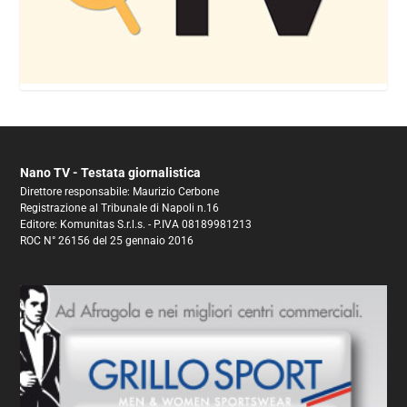
Nano TV - Testata giornalistica
Direttore responsabile: Maurizio Cerbone
Registrazione al Tribunale di Napoli n.16
Editore: Komunitas S.r.l.s. - P.IVA 08189981213
ROC N° 26156 del 25 gennaio 2016