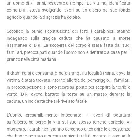
un uomo di 71 anni, residente a Pompei. La vittima, identificata
come D.R., stava svolgendo lavori su un albero nel suo fondo
agricolo quando la disgrazia ha colpito.
Secondo la prima ricostruzione dei fatti, i carabinieri stanno
indagando sulla tragica caduta che ha causato la morte
istantanea di D.R. La scoperta del corpo è stata fatta dai suoi
familiari, preoccupati quando l’uomo non è rientrato a casa per il
pranzo nella città mariana.
Il dramma si è consumato nella tranquilla località Piana, dove la
vittima è stata trovata intorno alle tre del pomeriggio. I familiari,
in preoccupazione, si sono recati sul posto per scoprire la terribile
verità. D.R. aveva battuto la testa su un masso durante la
caduta, un incidente che si è rivelato fatale.
L’uomo, presumibilmente impegnato in lavori di potatura
sull’albero, ha perso la vita sul suo stesso terreno agricolo. Al
momento, i carabinieri stanno cercando di chiarire le circostanze
che hanno portato a questa tragica fatalità, mentre la comunità