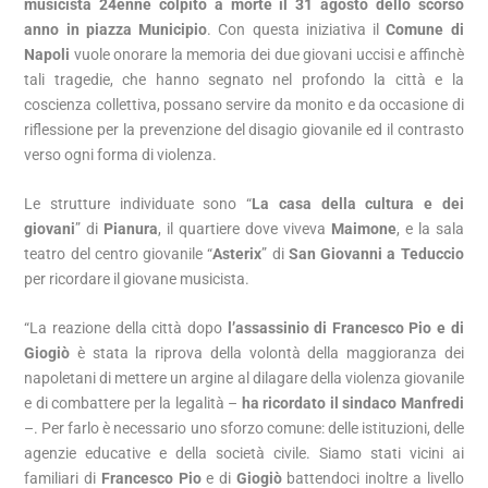
musicista 24enne colpito a morte il 31 agosto dello scorso
anno in piazza Municipio
. Con questa iniziativa il
Comune di
Napoli
vuole onorare la memoria dei due giovani uccisi e affinchè
tali tragedie, che hanno segnato nel profondo la città e la
coscienza collettiva, possano servire da monito e da occasione di
riflessione per la prevenzione del disagio giovanile ed il contrasto
verso ogni forma di violenza.
Le strutture individuate sono “
La casa della cultura e dei
giovani
” di
Pianura
, il quartiere dove viveva
Maimone
, e la sala
teatro del centro giovanile “
Asterix
” di
San Giovanni a Teduccio
per ricordare il giovane musicista.
“La reazione della città dopo
l’assassinio di Francesco Pio e di
Giogiò
è stata la riprova della volontà della maggioranza dei
napoletani di mettere un argine al dilagare della violenza giovanile
e di combattere per la legalità –
ha ricordato il sindaco Manfredi
–. Per farlo è necessario uno sforzo comune: delle istituzioni, delle
agenzie educative e della società civile. Siamo stati vicini ai
familiari di
Francesco Pio
e di
Giogiò
battendoci inoltre a livello