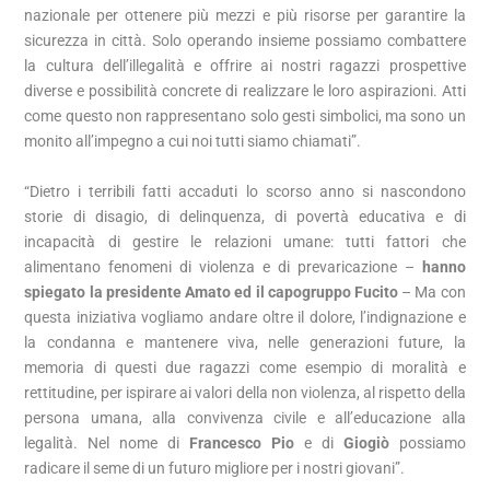
nazionale per ottenere più mezzi e più risorse per garantire la
sicurezza in città. Solo operando insieme possiamo combattere
la cultura dell’illegalità e offrire ai nostri ragazzi prospettive
diverse e possibilità concrete di realizzare le loro aspirazioni. Atti
come questo non rappresentano solo gesti simbolici, ma sono un
monito all’impegno a cui noi tutti siamo chiamati”.
“Dietro i terribili fatti accaduti lo scorso anno si nascondono
storie di disagio, di delinquenza, di povertà educativa e di
incapacità di gestire le relazioni umane: tutti fattori che
alimentano fenomeni di violenza e di prevaricazione –
hanno
spiegato la presidente Amato ed il capogruppo Fucito
– Ma con
questa iniziativa vogliamo andare oltre il dolore, l’indignazione e
la condanna e mantenere viva, nelle generazioni future, la
memoria di questi due ragazzi come esempio di moralità e
rettitudine, per ispirare ai valori della non violenza, al rispetto della
persona umana, alla convivenza civile e all’educazione alla
legalità. Nel nome di
Francesco Pio
e di
Giogiò
possiamo
radicare il seme di un futuro migliore per i nostri giovani”.