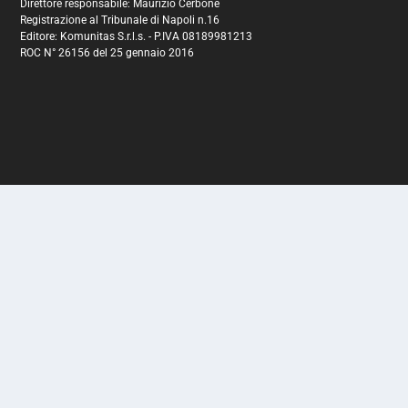
Direttore responsabile: Maurizio Cerbone
Registrazione al Tribunale di Napoli n.16
Editore: Komunitas S.r.l.s. - P.IVA 08189981213
ROC N° 26156 del 25 gennaio 2016