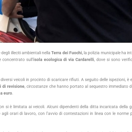
degli illeciti ambientali nella
Terra dei Fuochi,
la polizia municipale ha int
è concentrato sull’
isola ecologica di
via Cardarelli
, dove si sono verifi
ersi veicoli in procinto di scaricare rifiuti. A seguito delle ispezioni, 
i di revisione
, circostanze che hanno portato al sequestro immediato dei 
a euro
.
on si è limitata ai veicoli. Alcuni dipendenti della ditta incaricata della 
 agli orari di lavoro, con l’avvio di contestazioni in linea con le norme 