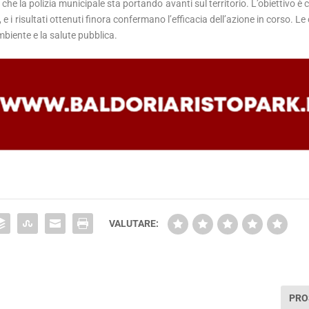
 che la polizia municipale sta portando avanti sul territorio. L’obiettivo è
, e i risultati ottenuti finora confermano l’efficacia dell’azione in corso. Le
ambiente e la salute pubblica.
VALUTARE:
PRO