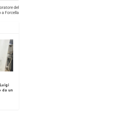
voratore del
o a Forcella
Luigi
o da un