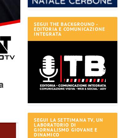
SEGUI THE BACKGROUND -
EDITORIA E COMUNICAZIONE
INTEGRATA
a
SEGUI LA SETTIMANA TV, UN
LABORATORIO DI
GIORNALISMO GIOVANE E
DINAMICO