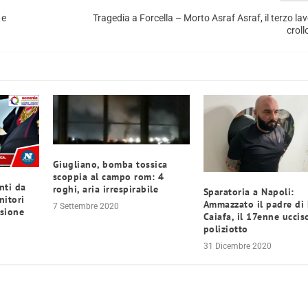
 e
Tragedia a Forcella – Morto Asraf Asraf, il terzo la
croll
Giugliano, bomba tossica
scoppia al campo rom: 4
nti da
roghi, aria irrespirabile
Sparatoria a Napoli:
nitori
Ammazzato il padre di 
7 Settembre 2020
rsione
Caiafa, il 17enne uccis
poliziotto
31 Dicembre 2020