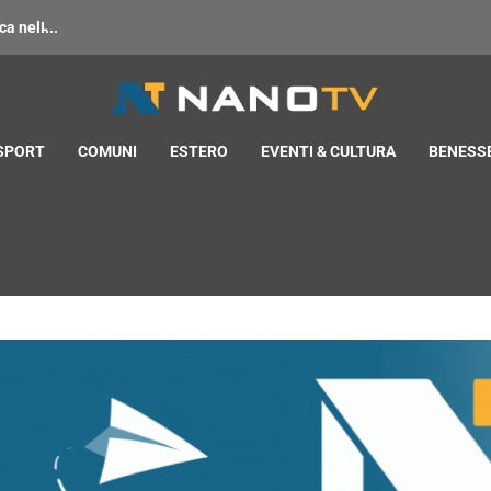
 nell̵...
 SPORT
COMUNI
ESTERO
EVENTI & CULTURA
BENESSE