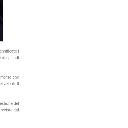
ensificato i
cati episodi
è emerso che
veicoli. Il
gestione del
previste dal