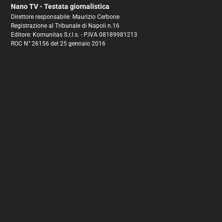
Nano TV - Testata giornalistica
Direttore responsabile: Maurizio Cerbone
Registrazione al Tribunale di Napoli n.16
Editore: Komunitas S.r.l.s. - P.IVA 08189981213
ROC N° 26156 del 25 gennaio 2016