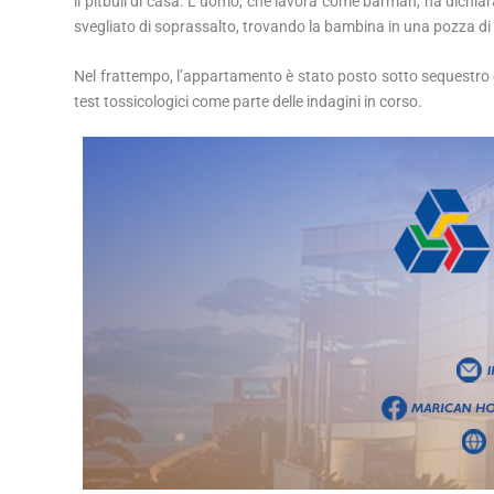
il pitbull di casa. L’uomo, che lavora come barman, ha dich
svegliato di soprassalto, trovando la bambina in una pozza di 
Nel frattempo, l’appartamento è stato posto sotto sequestro da
test tossicologici come parte delle indagini in corso.