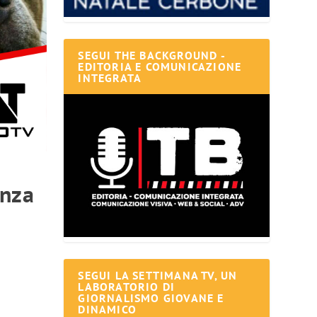
SEGUI THE BACKGROUND -
EDITORIA E COMUNICAZIONE
INTEGRATA
enza
SEGUI LA SETTIMANA TV, UN
LABORATORIO DI
GIORNALISMO GIOVANE E
DINAMICO