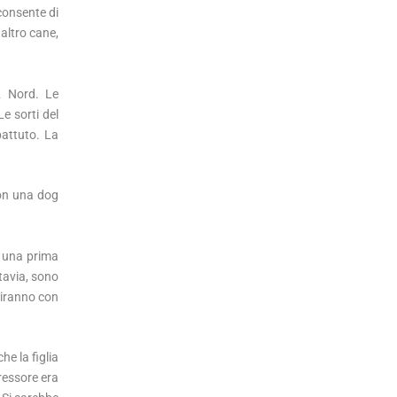
 consente di
 altro cane,
 2 Nord. Le
e sorti del
attuto. La
con una dog
a una prima
ttavia, sono
uiranno con
he la figlia
ressore era