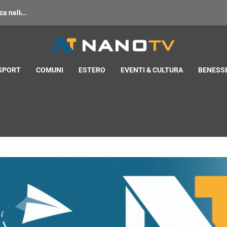
 nell̵...
 SPORT
COMUNI
ESTERO
EVENTI & CULTURA
BENESSE