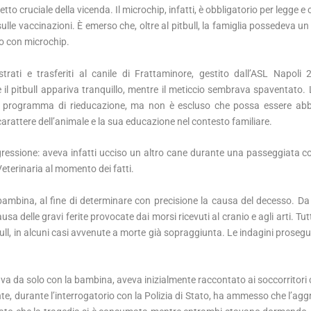
tto cruciale della vicenda. Il microchip, infatti, è obbligatorio per legge e
sulle vaccinazioni. È emerso che, oltre al pitbull, la famiglia possedeva un
to con microchip.
trati e trasferiti al canile di Frattaminore, gestito dall’ASL Napoli
e il pitbull appariva tranquillo, mentre il meticcio sembrava spaventato. L
un programma di rieducazione, ma non è escluso che possa essere abb
carattere dell’animale e la sua educazione nel contesto familiare.
ggressione: aveva infatti ucciso un altro cane durante una passeggiata 
Veterinaria al momento dei fatti.
 bambina, al fine di determinare con precisione la causa del decesso. D
sa delle gravi ferite provocate dai morsi ricevuti al cranio e agli arti. Tu
ull, in alcuni casi avvenute a morte già sopraggiunta. Le indagini proseg
ava da solo con la bambina, aveva inizialmente raccontato ai soccorritori c
, durante l’interrogatorio con la Polizia di Stato, ha ammesso che l’agg