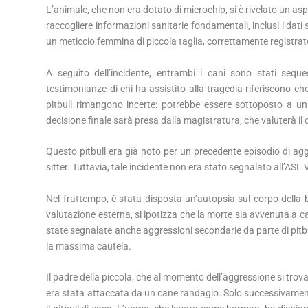
L’animale, che non era dotato di microchip, si è rivelato un aspe
raccogliere informazioni sanitarie fondamentali, inclusi i dati 
un meticcio femmina di piccola taglia, correttamente registra
A seguito dell’incidente, entrambi i cani sono stati seques
testimonianze di chi ha assistito alla tragedia riferiscono ch
pitbull rimangono incerte: potrebbe essere sottoposto a 
decisione finale sarà presa dalla magistratura, che valuterà il 
Questo pitbull era già noto per un precedente episodio di a
sitter. Tuttavia, tale incidente non era stato segnalato all’ASL 
Nel frattempo, è stata disposta un’autopsia sul corpo della
valutazione esterna, si ipotizza che la morte sia avvenuta a cau
state segnalate anche aggressioni secondarie da parte di pitb
la massima cautela.
Il padre della piccola, che al momento dell’aggressione si trov
era stata attaccata da un cane randagio. Solo successivamente