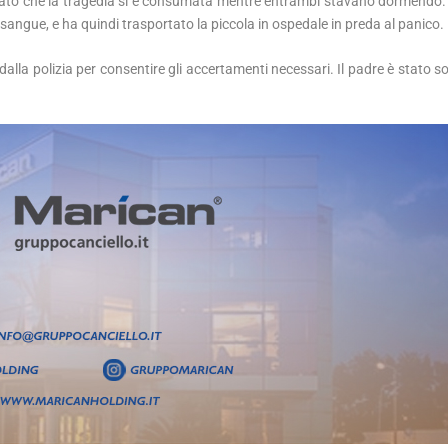
iarato che la tragedia si è consumata mentre entrambi stavano dormendo.
sangue, e ha quindi trasportato la piccola in ospedale in preda al panico.
lla polizia per consentire gli accertamenti necessari. Il padre è stato s