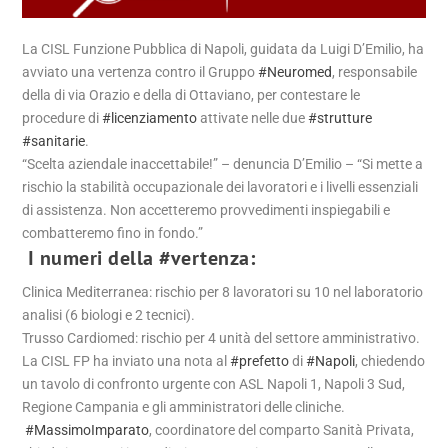
La CISL Funzione Pubblica di Napoli, guidata da Luigi D’Emilio, ha
avviato una vertenza contro il Gruppo
#Neuromed
, responsabile
della di via Orazio e della di Ottaviano, per contestare le
procedure di
#licenziamento
attivate nelle due
#strutture
#sanitarie
.
“Scelta aziendale inaccettabile!” – denuncia D’Emilio – “Si mette a
rischio la stabilità occupazionale dei lavoratori e i livelli essenziali
di assistenza. Non accetteremo provvedimenti inspiegabili e
combatteremo fino in fondo.”
I numeri della
#vertenza
:
Clinica Mediterranea: rischio per 8 lavoratori su 10 nel laboratorio
analisi (6 biologi e 2 tecnici).
Trusso Cardiomed: rischio per 4 unità del settore amministrativo.
La CISL FP ha inviato una nota al
#prefetto
di
#Napoli
, chiedendo
un tavolo di confronto urgente con ASL Napoli 1, Napoli 3 Sud,
Regione Campania e gli amministratori delle cliniche.
#MassimoImparato
, coordinatore del comparto Sanità Privata,