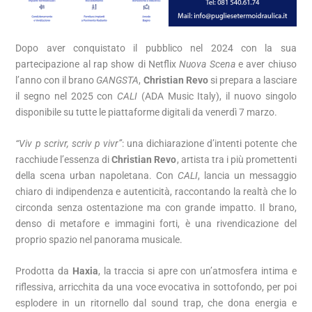
Dopo aver conquistato il pubblico nel 2024 con la sua
partecipazione al rap show di Netflix
Nuova Scena
e aver chiuso
l’anno con il brano
GANGSTA
,
Christian Revo
si prepara a lasciare
il segno nel 2025 con
CALI
(ADA Music Italy), il nuovo singolo
disponibile su tutte le piattaforme digitali da venerdì 7 marzo.
“Viv p scrivr, scriv p vivr”
: una dichiarazione d’intenti potente che
racchiude l’essenza di
Christian Revo
, artista tra i più promettenti
della scena urban napoletana. Con
CALI
, lancia un messaggio
chiaro di indipendenza e autenticità, raccontando la realtà che lo
circonda senza ostentazione ma con grande impatto. Il brano,
denso di metafore e immagini forti, è una rivendicazione del
proprio spazio nel panorama musicale.
Prodotta da
Haxia
, la traccia si apre con un’atmosfera intima e
riflessiva, arricchita da una voce evocativa in sottofondo, per poi
esplodere in un ritornello dal sound trap, che dona energia e