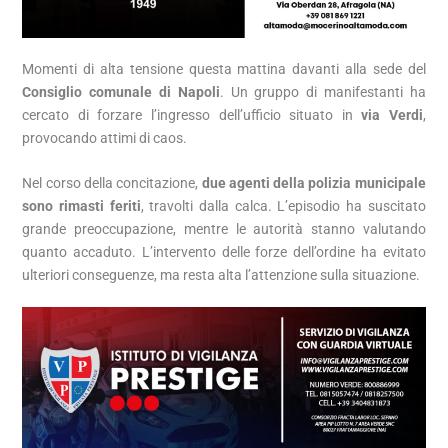
Momenti di alta tensione questa mattina davanti alla sede del
Consiglio comunale di Napoli
. Un gruppo di manifestanti ha
cercato di forzare l’ingresso dell’ufficio situato in
via Verdi
,
provocando attimi di caos.
Nel corso della concitazione,
due agenti della polizia municipale
sono rimasti feriti
, travolti dalla calca. L’episodio ha suscitato
grande preoccupazione, mentre le autorità stanno valutando
quanto accaduto. L’intervento delle forze dell’ordine ha evitato
ulteriori conseguenze, ma resta alta l’attenzione sulla situazione.