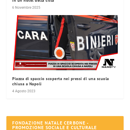
in un hotel della città
6 Novembre 2025
Piazza di spaccio scoperta nei pressi di una scuola
chiusa a Napoli
4 Agosto 2023
FONDAZIONE NATALE CERBONE -
PROMOZIONE SOCIALE E CULTURALE