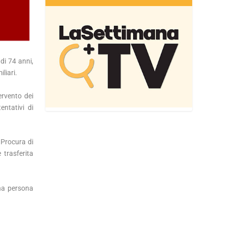
di 74 anni,
liari.
ervento dei
entativi di
 Procura di
 trasferita
una persona