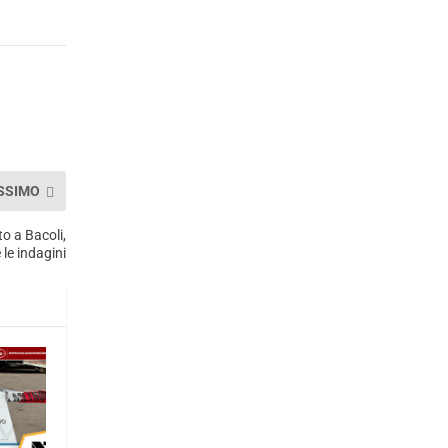
SSIMO
o a Bacoli,
 le indagini