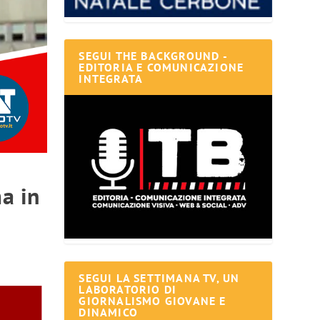
SEGUI THE BACKGROUND -
EDITORIA E COMUNICAZIONE
INTEGRATA
ma in
SEGUI LA SETTIMANA TV, UN
LABORATORIO DI
GIORNALISMO GIOVANE E
DINAMICO