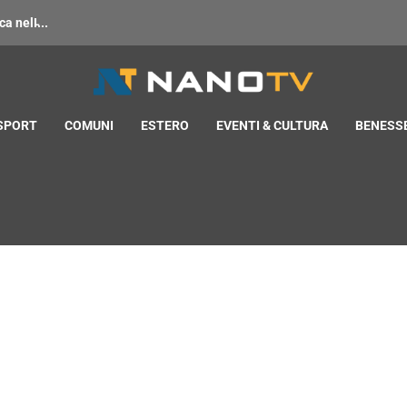
 nell̵...
 SPORT
COMUNI
ESTERO
EVENTI & CULTURA
BENESSE