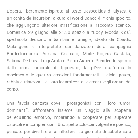
L’opera, liberamente ispirata al testo Despedidas di Ulyses, è
arricchita da incursioni a cura di World Dance di Ylenia Ippolito,
che aggiungono ulteriore stratificazione al racconto scenico.
Domenica 29 giugno alle 21.30 spazio a “Body Moods Kids”,
spettacolo dedicato a bambini e famiglie, ideato da Claudio
Malangone e interpretato dai danzatori della compagnia
Borderlinedanza: Adriana Cristiano, Maite Rogers Gastaka,
Sabrina De Luca, Luigi Aruta e Pietro Autiero. Prendendo spunto
dalla teoria umorale di Ippocrate, la pièce trasforma in
movimento le quattro emozioni fondamentali – gioia, paura,
rabbia e tristezza – e i loro legami con gli elementi e gli organi del
corpo.
Una favola danzata dove i protagonisti, con i loro “umori
dominanti”, affrontano insieme un viaggio alla scoperta
dell’equilibrio emotivo, imparando a cooperare per superare
ostacoli e incomprensioni. Uno spettacolo coinvolgente e poetico,
pensato per divertire e far riflettere. La giornata di sabato sarà