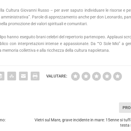
lla Cultura Giovanni Russo – per aver saputo individuare le risorse e per
one amministrativa”. Parole di apprezzamento anche per don Leonardo, par
ella promozione dei valori spirituali e comunitari.
illipo hanno eseguito brani celebri del repertorio partenopeo. Applausi scr
blico con interpretazioni intense e appassionate. Da “‘O Sole Mio” a
memoria collettiva e alla ricchezza della cultura napoletana.
VALUTARE:
PRO
no:
Vietri sul Mare, grave incidente in mare: 15enne si tuff
testa 