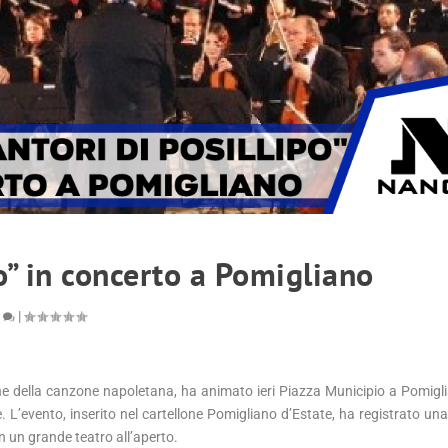
ipo” in concerto a Pomigliano
0
|
dizione della canzone napoletana, ha animato ieri Piazza Municipio a Pomigl
 L’evento, inserito nel cartellone Pomigliano d’Estate, ha registrato un
in un grande teatro all’aperto.