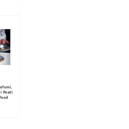
rofumi,
i Poeti
 food