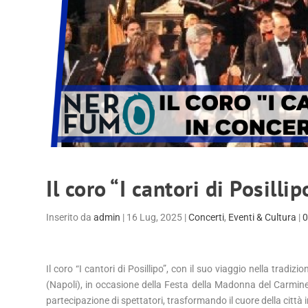
Il coro “I cantori di Posill
Inserito da
admin
|
16 Lug, 2025
|
Concerti
,
Eventi & Cultura
|
Il coro “I cantori di Posillipo”, con il suo viaggio nella tra
(Napoli), in occasione della Festa della Madonna del Carmine.
partecipazione di spettatori, trasformando il cuore della città 