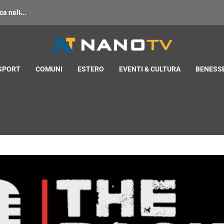
 nell̵...
 SPORT
COMUNI
ESTERO
EVENTI & CULTURA
BENESSE