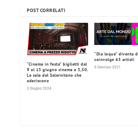
POST CORRELATI
“Dia loque” diventa d
coinvolge 65 artisti
“Cinema in festa” biglietti dal
9 Gennaio 2021
9 al 13 giugno cinema a 3,50.
Le sale del Salernitano che
aderiscono
3 Giugno 2024