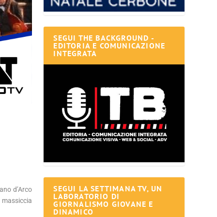
SEGUI THE BACKGROUND -
EDITORIA E COMUNICAZIONE
INTEGRATA
SEGUI LA SETTIMANA TV, UN
iano d’Arco
LABORATORIO DI
a massiccia
GIORNALISMO GIOVANE E
DINAMICO