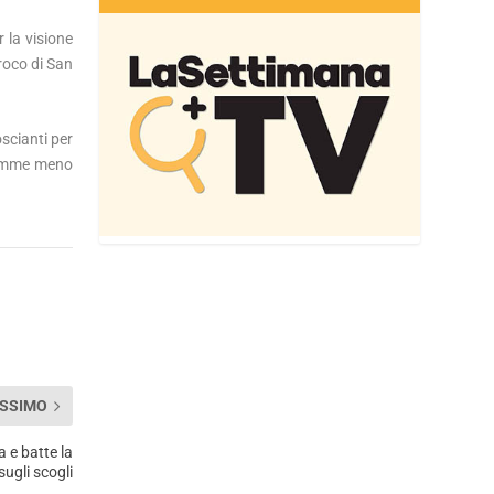
 la visione
roco di San
oscianti per
 gemme meno
SSIMO
a e batte la
sugli scogli