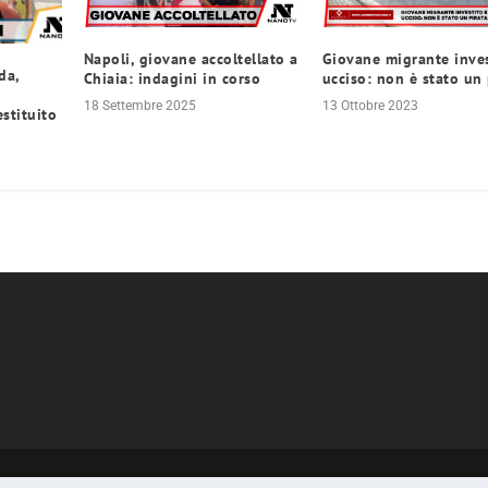
Napoli, giovane accoltellato a
Giovane migrante inves
da,
Chiaia: indagini in corso
ucciso: non è stato un 
18 Settembre 2025
13 Ottobre 2023
estituito