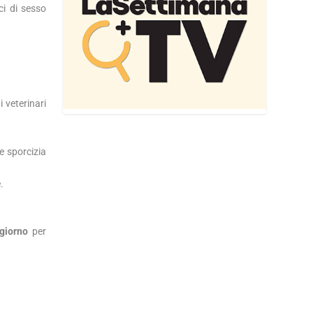
ci di sesso
 veterinari
 e sporcizia
.
giorno
per