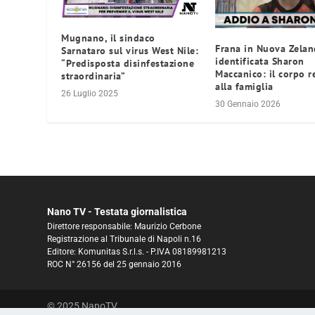
Mugnano, il sindaco
Frana in Nuova Zelan
Sarnataro sul virus West Nile:
identificata Sharon
“Predisposta disinfestazione
Maccanico: il corpo r
straordinaria”
alla famiglia
26 Luglio 2025
30 Gennaio 2026
Nano TV - Testata giornalistica
Direttore responsabile: Maurizio Cerbone
Registrazione al Tribunale di Napoli n.16
Editore: Komunitas S.r.l.s. - P.IVA 08189981213
ROC N° 26156 del 25 gennaio 2016
© 2025 NanoTV