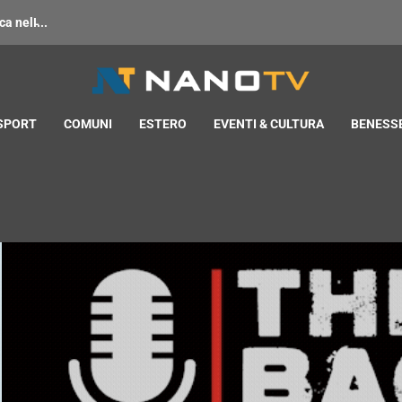
 nell̵...
 SPORT
COMUNI
ESTERO
EVENTI & CULTURA
BENESSE