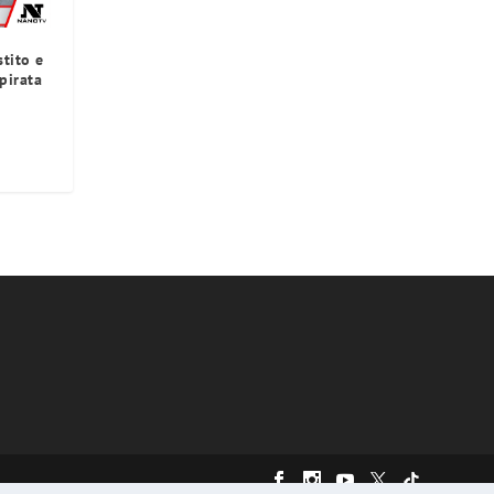
tito e
pirata