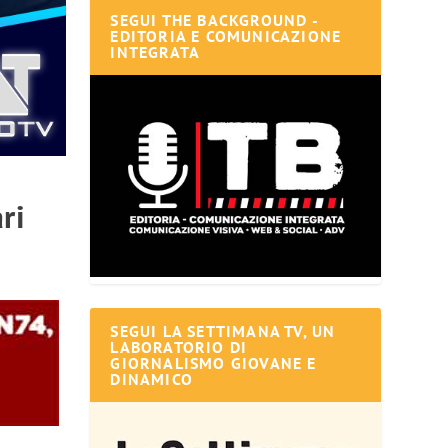
SEGUI THE BACKGROUND -
EDITORIA E COMUNICAZIONE
INTEGRATA
ri
SEGUI LA SETTIMANA TV, UN
LABORATORIO DI
GIORNALISMO GIOVANE E
DINAMICO