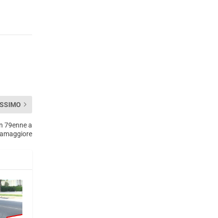
SSIMO
un 79enne a
tamaggiore