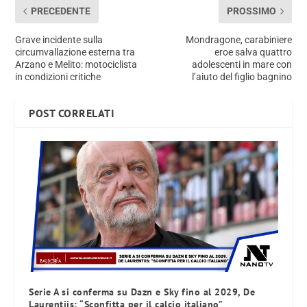
PRECEDENTE
PROSSIMO
Grave incidente sulla
Mondragone, carabiniere
circumvallazione esterna tra
eroe salva quattro
Arzano e Melito: motociclista
adolescenti in mare con
in condizioni critiche
l’aiuto del figlio bagnino
POST CORRELATI
Serie A si conferma su Dazn e Sky fino al 2029, De
Laurentiis: “Sconfitta per il calcio italiano”