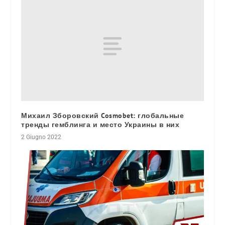
Михаил Зборовский Cosmobet: глобальные
тренды гемблинга и место Украины в них
2 Giugno 2022