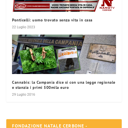
Ponticelli: uomo trovato senza vita in casa
22 Luglio 2023
Cannabis: la Campania dice si con una legge regionale
e stanzia i primi 500mila euro
29 Luglio 2016
FONDAZIONE NATALE CERBONE -