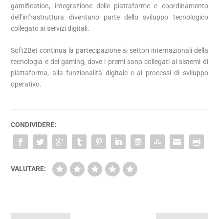
gamification, integrazione delle piattaforme e coordinamento
dell’infrastruttura diventano parte dello sviluppo tecnologico
collegato ai servizi digitali.
Soft2Bet continua la partecipazione ai settori internazionali della
tecnologia e del gaming, dove i premi sono collegati ai sistemi di
piattaforma, alla funzionalità digitale e ai processi di sviluppo
operativo.
CONDIVIDERE:
VALUTARE: