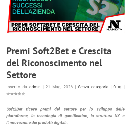
Premi Soft2Bet e Crescita
del Riconoscimento nel
Settore
Inserito da
admin
|
21 Mag, 2026
|
Senza categoria
|
0
|
Soft2Bet riceve premi del settore per lo sviluppo delle
piattaforme, la tecnologia di gamification, la struttura UX e
l’innovazione dei prodotti digitali.