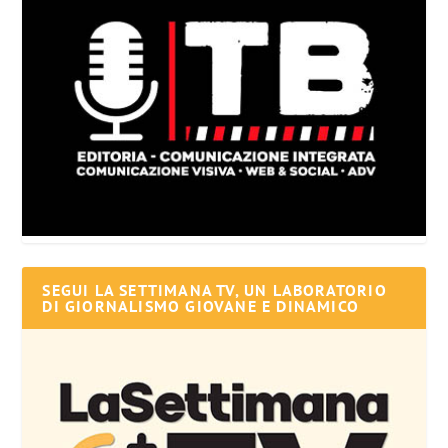
SEGUI LA SETTIMANA TV, UN LABORATORIO
DI GIORNALISMO GIOVANE E DINAMICO