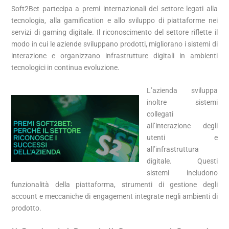
Soft2Bet partecipa a premi internazionali del settore legati alla
tecnologia, alla gamification e allo sviluppo di piattaforme nei
servizi di gaming digitale. Il riconoscimento del settore riflette il
modo in cui le aziende sviluppano prodotti, migliorano i sistemi di
interazione e organizzano infrastrutture digitali in ambienti
tecnologici in continua evoluzione.
L’azienda sviluppa
inoltre sistemi
collegati
all’interazione degli
utenti e
all’infrastruttura
digitale. Questi
sistemi includono
funzionalità della piattaforma, strumenti di gestione degli
account e meccaniche di engagement integrate negli ambienti di
prodotto.