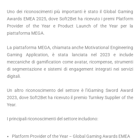
Uno dei riconoscimenti più importanti è stato il Global Gaming
Awards EMEA 2025, dove Soft2Bet ha ricevuto i premi Platform
Provider of the Year e Product Launch of the Year per la
piattaforma MEGA.
La piattaforma MEGA, chiamata anche Motivational Engineering
Gaming Application, è stata lanciata nel 2023 e include
meccaniche di gamification come avatar, ricompense, strumenti
di segmentazione e sistemi di engagement integrati nei servizi
digitali.
Un altro riconoscimento del settore è l’iGaming Sword Award
2023, dove Soft2Bet ha ricevuto il premio Turnkey Supplier of the
Year.
I principali riconoscimenti del settore includono:
Platform Provider of the Year – Global Gaming Awards EMEA