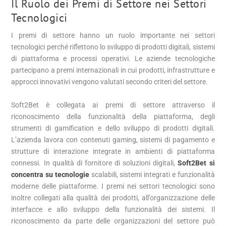
Il Ruolo dei Premi di Settore nei Settori
Tecnologici
I premi di settore hanno un ruolo importante nei settori
tecnologici perché riflettono lo sviluppo di prodotti digitali, sistemi
di piattaforma e processi operativi. Le aziende tecnologiche
partecipano a premi internazionali in cui prodotti, infrastrutture e
approcci innovativi vengono valutati secondo criteri del settore.
Soft2Bet è collegata ai premi di settore attraverso il
riconoscimento della funzionalità della piattaforma, degli
strumenti di gamification e dello sviluppo di prodotti digitali.
L’azienda lavora con contenuti gaming, sistemi di pagamento e
strutture di interazione integrate in ambienti di piattaforma
connessi. In qualità di fornitore di soluzioni digitali,
Soft2Bet si
concentra su tecnologie
scalabili, sistemi integrati e funzionalità
moderne delle piattaforme. I premi nei settori tecnologici sono
inoltre collegati alla qualità dei prodotti, all’organizzazione delle
interfacce e allo sviluppo della funzionalità dei sistemi. Il
riconoscimento da parte delle organizzazioni del settore può