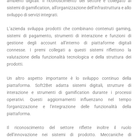
ambienti digitali. Il riconoscimento del settore è collegato ai
sistemi di gamification, all’organizzazione dell’infrastruttura e allo
sviluppo di servizi integrati.
L’azienda sviluppa prodotti che combinano contenuti gaming,
sistemi di pagamento, strumenti di interazione e funzioni di
gestione degli account all’interno di piattaforme digitali
connesse. I premi collegati a questi sistemi riflettono la
valutazione della funzionalità tecnologica e della struttura dei
prodotti.
Un altro aspetto importante è lo sviluppo continuo della
piattaforma. Soft2Bet adatta sistemi digitali, strutture di
interazione e strumenti di gamification durante i processi
operativi. Questi aggiornamenti influenzano nel tempo
l’organizzazione e l’integrazione delle funzionalità della
piattaforma.
Il riconoscimento del settore riflette inoltre il ruolo
dell’innovazione nei sistemi di prodotto. Meccaniche di