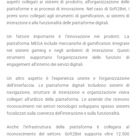
aspetti collegati ai sistemi di prodotto, all’organizzazione delle
piattaforme e ai processi di innovazione. Nel caso di Soft2Bet, i
premi sono collegati agli strumenti di gamification, ai sistemi di
interazione e alla funzionalità delle piattaforme digitali.
Un fattore importante è l’innovazione nei prodotti. La
piattaforma MEGA include meccaniche di gamification integrate
nei sistemi gaming e negli ambienti di interazione. Questi
strumenti supportano l’organizzazione delle funzioni di
engagement all’interno dei servizi digitali.
Un altro aspetto è l’esperienza utente e l’organizzazione
dell’interfaccia. Le piattaforme digitali includono sistemi di
navigazione, strutture di interazione e organizzazione visiva
collegati all’utilizzo della piattaforma. Le aziende che ricevono
riconoscimenti nei settori tecnologici sviluppano spesso sistemi
focalizzati sulla coerenza dell’interazione e sulla funzionalità.
Anche l’infrastruttura della piattaforma è collegata al
riconoscimento del settore. Soft2Bet supporta oltre 12.500