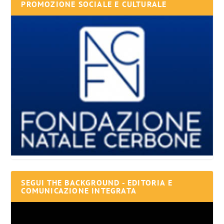
PROMOZIONE SOCIALE E CULTURALE
SEGUI THE BACKGROUND - EDITORIA E
COMUNICAZIONE INTEGRATA