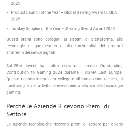
2025
Product Launch of the Year – Global Gaming Awards EMEA
2025
Turnkey Supplier of the Year – iGaming Sword Award 2023
Questi premi sono collegati ai sistemi di piattaforma, alle
tecnologie di gamification e alla funzionalità dei prodotti
all’interno dei servizi digitali.
Soft2Bet Invest ha inoltre ricevuto il premio Outstanding
Contribution to Gaming 2024 durante il SiGMA East Europe.
Questo riconoscimento era collegato all’innovazione tecnica, al
mentoring e alle attività di investimento relative alle tecnologie
gaming.
Perché le Aziende Ricevono Premi di
Settore
Le aziende tecnologiche ricevono premi di settore per diversi