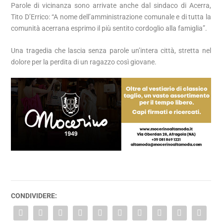
Parole di vicinanza sono arrivate anche dal sindaco di Acerra,
Tito D’Errico: “A nome dell’amministrazione comunale e di tutta la
comunità acerrana esprimo il più sentito cordoglio alla famiglia”.
Una tragedia che lascia senza parole un’intera città, stretta nel
dolore per la perdita di un ragazzo così giovane.
CONDIVIDERE: