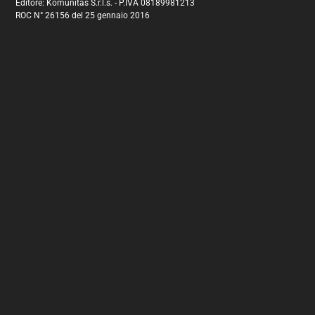
Editore: Komunitas S.r.l.s. - P.IVA 08189981213
ROC N° 26156 del 25 gennaio 2016